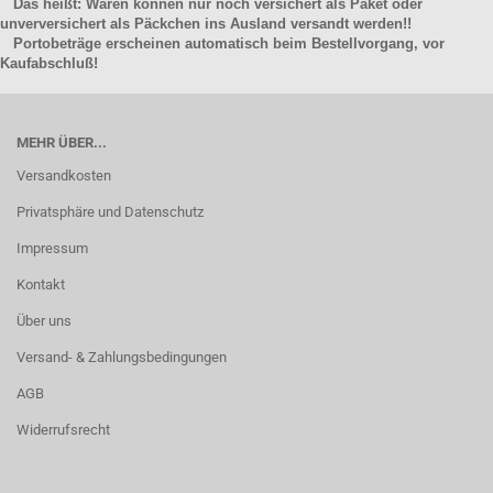
Das heißt: Waren können nur noch versichert als Paket oder
unverversichert als Päckchen ins Ausland versandt werden!!
Portobeträge erscheinen automatisch beim Bestellvorgang, vor
Kaufabschluß!
MEHR ÜBER...
Versandkosten
Privatsphäre und Datenschutz
Impressum
Kontakt
Über uns
Versand- & Zahlungsbedingungen
AGB
Widerrufsrecht