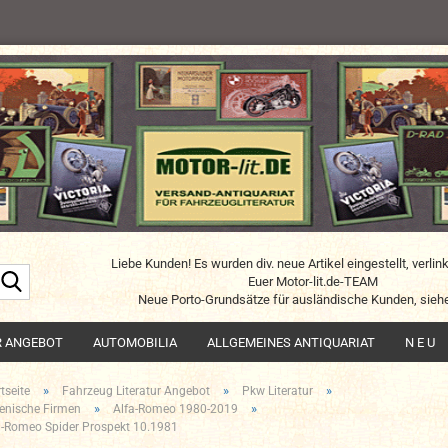
Liebe Kunden! Es wurden div. neue Artikel eingestellt, verlin
Suche...
Euer Motor-lit.de-TEAM
Neue Porto-Grundsätze für ausländische Kunden, siehe
R ANGEBOT
AUTOMOBILIA
ALLGEMEINES ANTIQUARIAT
N E U
»
»
»
tseite
Fahrzeug Literatur Angebot
Pkw Literatur
»
»
lienische Firmen
Alfa-Romeo 1980-2019
a-Romeo Spider Prospekt 10.1981