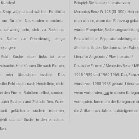
e Kunden!
Beispiel: Sie suchen Literatur vom
r Shop wächst und wächst! Es dürfte
Mercedes-Benz W 198 (SL 300). Hier so
t nur für den Neukunden manchmal
man wissen, wann das Fahrzeug geba
s schwierig sein, sich zu Recht zu
wurde. Prospekte, Bedienungsanleitun
en. Daher zur Orientierung einige
Ersatzteillisten, Reparaturanleitungen 
rkungen:
ähnliches finden Sie dann unter: Fahr
Feld -Suche- oben links ist eine
Literatur Angebote / Pkw Literatur /
extsuche. Hier können Sie nach Firmen,
Deutsche Firmen / Mercedes-Benz / M
en oder ähnlichem suchen. Das
1945-1959 und 1960-1969. Das Fahrz
eller Feld sucht nach Herstellern, nicht
wurde von 1955-1963 gebaut, Literatur 
ei den Firmen-Rubriken selbst, sondern
wenn vorhanden,
nur
in diesen Katego
unter Büchern und Zeitschriften. Wenn
vorhanden. Innerhalb der Kategorien s
breit gefächerter suchen möchten,
die Artikel nach Jahren aufsteigend sot
iehlt sich die Suche in den einzelnen
ken.