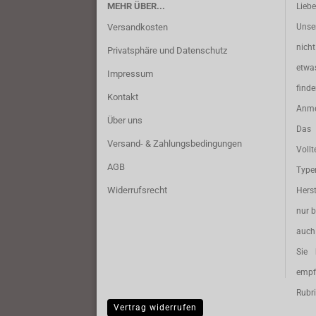
MEHR ÜBER...
Lieb
Versandkosten
Unse
nich
Privatsphäre und Datenschutz
etwa
Impressum
find
Kontakt
Anme
Über uns
Das 
Versand- & Zahlungsbedingungen
Vollt
AGB
Typ
Widerrufsrecht
Herst
nur b
auch 
Sie 
empf
Rubri
Vertrag widerrufen