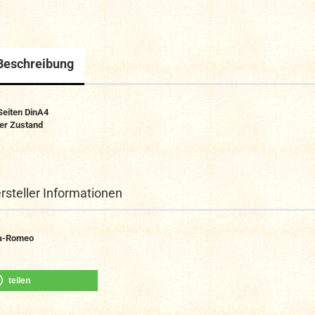
Beschreibung
Seiten DinA4
er Zustand
rsteller Informationen
a-Romeo
teilen