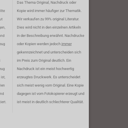
Das Thema Original, Nachdruck oder
Kopie wird immer häufiger zur Thematik.
llte
Wir verkaufen zu 99% original Literatur.
ut
Dies wird nicht in den einzelnen Artikeln
gen,
in der Beschreibung erwähnt. Nachdrucke
und
oder Kopien werden jedoch
immer
zeug
gekennzeichnet und unterscheiden sich
im Preis zum Original deutlich. Ein
B
Nachdruck ist ein meist hochwertig
eug
erzeugtes Druckwerk. Es unterscheidet
ist,
sich meist wenig vom Original. Eine Kopie
rien
dagegen ist vom Fotokopierer erzeugt und
ind
ist meist in deutlich schlechterer Qualität.
iert.