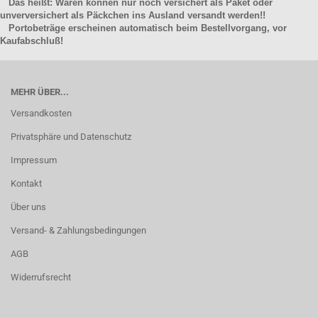
Das heißt: Waren können nur noch versichert als Paket oder
unverversichert als Päckchen ins Ausland versandt werden!!
Portobeträge erscheinen automatisch beim Bestellvorgang, vor
Kaufabschluß!
MEHR ÜBER...
Versandkosten
Privatsphäre und Datenschutz
Impressum
Kontakt
Über uns
Versand- & Zahlungsbedingungen
AGB
Widerrufsrecht