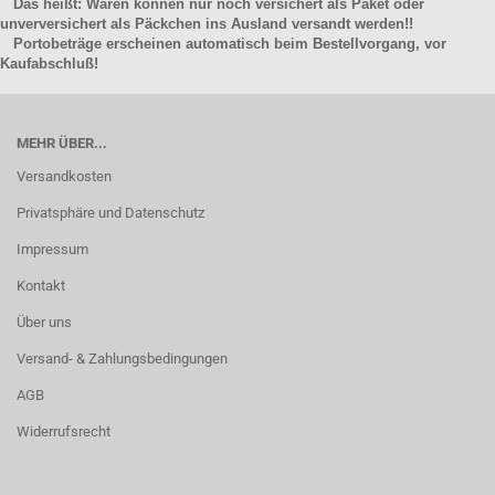
Das heißt: Waren können nur noch versichert als Paket oder
unverversichert als Päckchen ins Ausland versandt werden!!
Portobeträge erscheinen automatisch beim Bestellvorgang, vor
Kaufabschluß!
MEHR ÜBER...
Versandkosten
Privatsphäre und Datenschutz
Impressum
Kontakt
Über uns
Versand- & Zahlungsbedingungen
AGB
Widerrufsrecht