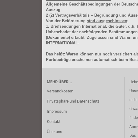
Allgemeine Geschäftsbedingungen der Deutsc
Auszug:
2
(2)
Vertragsverhältnis – Begründung und Auss
Von der Beförderung
sind ausgeschlossen
:
1. Briefsendungen International, die Güter, d.h.
Unbeschadet der nachfolgenden Bestimmungen (Aus
(Dokumente) erlaubt. Zugelassen sind Waren 
INTERNATIONAL.
Das heißt: Waren können nur noch versichert als
Portobeträge erscheinen automatisch beim Beste
MEHR ÜBER...
Lieb
Versandkosten
Unse
nich
Privatsphäre und Datenschutz
etwa
Impressum
find
Kontakt
Anme
Über uns
Das 