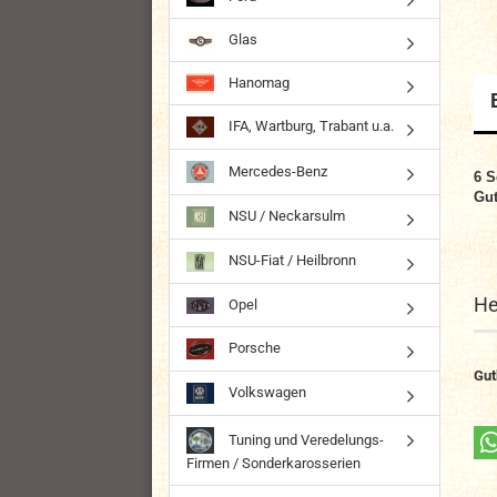
Glas
Hanomag
IFA, Wartburg, Trabant u.a.
Mercedes-Benz
6 S
Gut
NSU / Neckarsulm
NSU-Fiat / Heilbronn
He
Opel
Porsche
Gut
Volkswagen
Tuning und Veredelungs-
Firmen / Sonderkarosserien