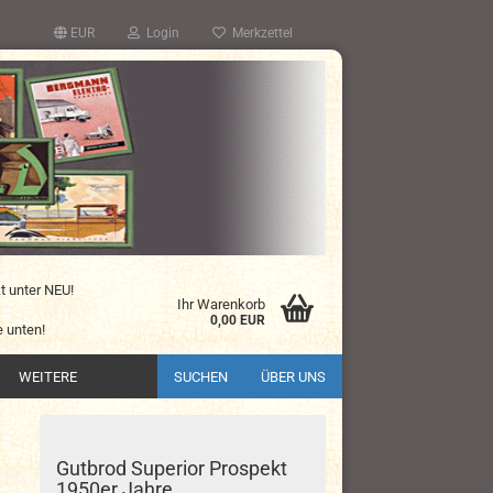
EUR
Login
Merkzettel
kt unter NEU!
Ihr Warenkorb
0,00 EUR
 unten!
WEITERE
SUCHEN
ÜBER UNS
Gutbrod Superior Prospekt
1950er Jahre