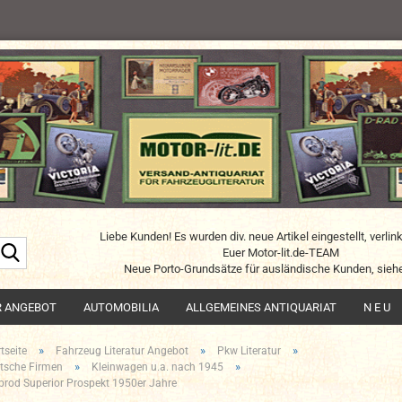
Liebe Kunden! Es wurden div. neue Artikel eingestellt, verlin
Suche...
Euer Motor-lit.de-TEAM
Neue Porto-Grundsätze für ausländische Kunden, siehe
R ANGEBOT
AUTOMOBILIA
ALLGEMEINES ANTIQUARIAT
N E U
»
»
»
tseite
Fahrzeug Literatur Angebot
Pkw Literatur
»
»
tsche Firmen
Kleinwagen u.a. nach 1945
brod Superior Prospekt 1950er Jahre