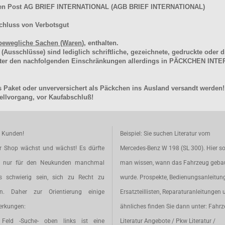
hen Post AG BRIEF INTERNATIONAL (AGB BRIEF INTERNATIONAL)
chluss von Verbotsgut
bewegliche Sachen (Waren
), enthalten.
schlüsse) sind lediglich schriftliche, gezeichnete, gedruckte oder di
unter den nachfolgenden Einschränkungen allerdings in PÄCKCHEN I
 Paket oder unverversichert als Päckchen ins Ausland versandt werden!
llvorgang, vor Kaufabschluß!
e Kunden!
Beispiel: Sie suchen Literatur vom
r Shop wächst und wächst! Es dürfte
Mercedes-Benz W 198 (SL 300). Hier so
t nur für den Neukunden manchmal
man wissen, wann das Fahrzeug geba
s schwierig sein, sich zu Recht zu
wurde. Prospekte, Bedienungsanleitun
en. Daher zur Orientierung einige
Ersatzteillisten, Reparaturanleitungen 
rkungen:
ähnliches finden Sie dann unter: Fahr
Feld -Suche- oben links ist eine
Literatur Angebote / Pkw Literatur /