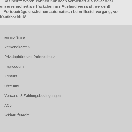
Das heißt: Waren können nur noch versichert als Paket oder
unverversichert als Päckchen ins Ausland versandt werden!!
Portobeträge erscheinen automatisch beim Bestellvorgang, vor
Kaufabschluß!
MEHR ÜBER...
Versandkosten
Privatsphäre und Datenschutz
Impressum
Kontakt
Über uns
Versand- & Zahlungsbedingungen
AGB
Widerrufsrecht