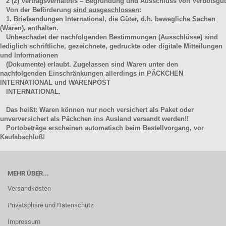
2
(2)
Vertragsverhältnis – Begründung und Ausschluss von Verbotsgut
Von der Beförderung
sind ausgeschlossen
:
1. Briefsendungen International, die Güter, d.h.
bewegliche Sachen
(Waren
), enthalten.
Unbeschadet der nachfolgenden Bestimmungen (Ausschlüsse) sind
lediglich schriftliche, gezeichnete, gedruckte oder digitale Mitteilungen
und Informationen
(Dokumente) erlaubt. Zugelassen sind Waren unter den
nachfolgenden Einschränkungen allerdings in PÄCKCHEN
INTERNATIONAL und WARENPOST
INTERNATIONAL.
Das heißt: Waren können nur noch versichert als Paket oder
unverversichert als Päckchen ins Ausland versandt werden!!
Portobeträge erscheinen automatisch beim Bestellvorgang, vor
Kaufabschluß!
MEHR ÜBER...
Versandkosten
Privatsphäre und Datenschutz
Impressum