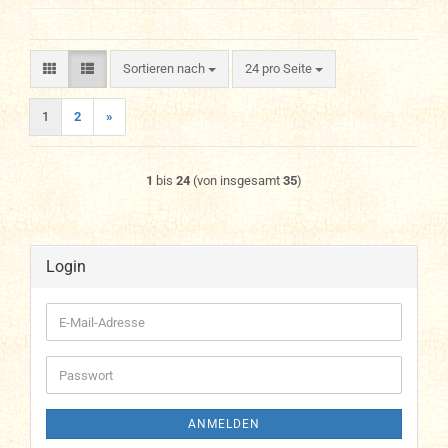
Sortieren nach
pro Seite
Sortieren nach
24 pro Seite
1
2
»
1
bis
24
(von insgesamt
35
)
Login
E-
Mail-
Adresse
Passwort
ANMELDEN