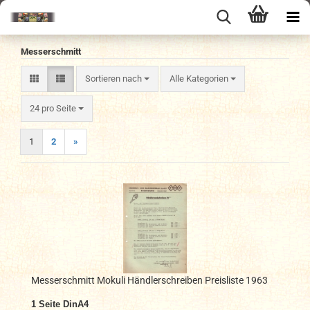
Messerschmitt
Sortieren nach
Sortieren nach
Alle Kategorien
pro Seite
24 pro Seite
1
2
»
Messerschmitt Mokuli Händlerschreiben Preisliste 1963
1 Seite DinA4