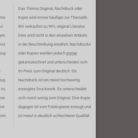
Das Thema Original, Nachdruck oder
Kopie wird immer häufiger zur Thematik.
llte
Wir verkaufen zu 99% original Literatur.
ut
Dies wird nicht in den einzelnen Artikeln
gen,
in der Beschreibung erwähnt. Nachdrucke
und
oder Kopien werden jedoch
immer
zeug
gekennzeichnet und unterscheiden sich
im Preis zum Original deutlich. Ein
B
Nachdruck ist ein meist hochwertig
eug
erzeugtes Druckwerk. Es unterscheidet
ist,
sich meist wenig vom Original. Eine Kopie
rien
dagegen ist vom Fotokopierer erzeugt und
ind
ist meist in deutlich schlechterer Qualität.
iert.