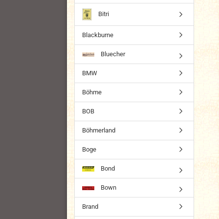
Bitri
Blackburne
Bluecher
BMW
Böhme
BOB
Böhmerland
Boge
Bond
Bown
Brand