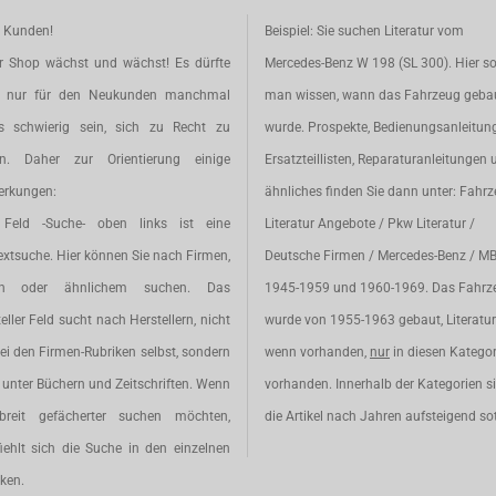
e Kunden!
Beispiel: Sie suchen Literatur vom
r Shop wächst und wächst! Es dürfte
Mercedes-Benz W 198 (SL 300). Hier so
t nur für den Neukunden manchmal
man wissen, wann das Fahrzeug geba
s schwierig sein, sich zu Recht zu
wurde. Prospekte, Bedienungsanleitun
en. Daher zur Orientierung einige
Ersatzteillisten, Reparaturanleitungen 
rkungen:
ähnliches finden Sie dann unter: Fahr
Feld -Suche- oben links ist eine
Literatur Angebote / Pkw Literatur /
extsuche. Hier können Sie nach Firmen,
Deutsche Firmen / Mercedes-Benz / M
en oder ähnlichem suchen. Das
1945-1959 und 1960-1969. Das Fahrz
eller Feld sucht nach Herstellern, nicht
wurde von 1955-1963 gebaut, Literatur 
ei den Firmen-Rubriken selbst, sondern
wenn vorhanden,
nur
in diesen Katego
unter Büchern und Zeitschriften. Wenn
vorhanden. Innerhalb der Kategorien s
breit gefächerter suchen möchten,
die Artikel nach Jahren aufsteigend sot
iehlt sich die Suche in den einzelnen
ken.