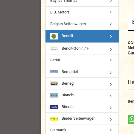
Bayliss Thomas
B.B. Motors
Belgian Seitenwagen
Benelli
2 S
Me
Benoit-Gonin / F
Gut
Berini
Bernardet
He
Berneg
Bianchi
Ben
Bimota
Binder Seitenwagen
Bismarck