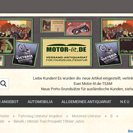
Liebe Kunden! Es wurden div. neue Artikel eingestellt, verlin
Suche...
Euer Motor-lit.de-TEAM
Neue Porto-Grundsätze für ausländische Kunden, siehe
R ANGEBOT
AUTOMOBILIA
ALLGEMEINES ANTIQUARIAT
N E U
»
»
»
»
tseite
Fahrzeug Literatur Angebot
Motorrad Literatur
B
»
lli
Benelli / Motobi Trail Prospekt 1960er Jahre
Ben