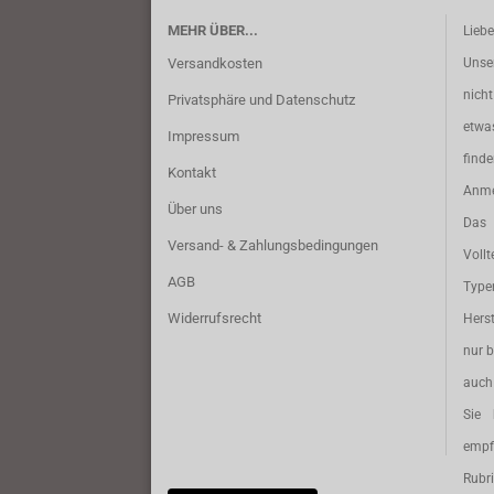
MEHR ÜBER...
Lieb
Versandkosten
Unse
nich
Privatsphäre und Datenschutz
etwa
Impressum
find
Kontakt
Anme
Über uns
Das 
Versand- & Zahlungsbedingungen
Vollt
AGB
Typ
Widerrufsrecht
Herst
nur b
auch 
Sie 
empf
Rubri