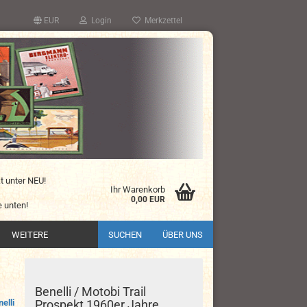
EUR
Login
Merkzettel
kt unter NEU!
Ihr Warenkorb
0,00 EUR
 unten!
WEITERE
SUCHEN
ÜBER UNS
Benelli / Motobi Trail
elli
Prospekt 1960er Jahre