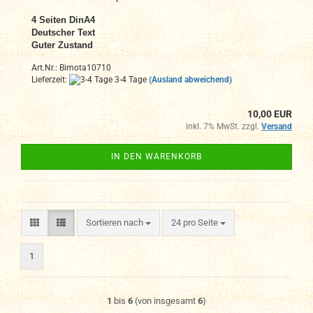
4
Seiten DinA4
Deutscher Text
Guter Zustand
Art.Nr.: Bimota10710
Lieferzeit:
3-4 Tage
(Ausland abweichend)
10,00 EUR
inkl. 7% MwSt. zzgl.
Versand
IN DEN WARENKORB
Sortieren nach
pro Seite
Sortieren nach
24 pro Seite
1
1
bis
6
(von insgesamt
6
)