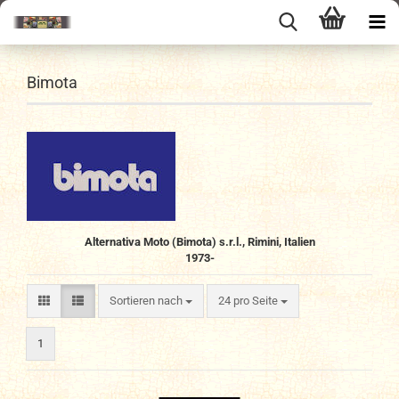
Bimota
Alternativa Moto (Bimota) s.r.l., Rimini, Italien
1973-
Sortieren nach
pro Seite
Sortieren nach
24 pro Seite
1