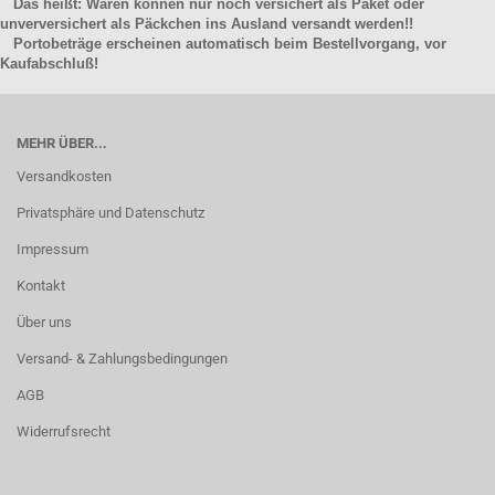
Das heißt: Waren können nur noch versichert als Paket oder
unverversichert als Päckchen ins Ausland versandt werden!!
Portobeträge erscheinen automatisch beim Bestellvorgang, vor
Kaufabschluß!
MEHR ÜBER...
Versandkosten
Privatsphäre und Datenschutz
Impressum
Kontakt
Über uns
Versand- & Zahlungsbedingungen
AGB
Widerrufsrecht