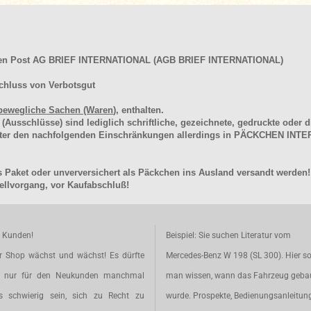
hen Post AG BRIEF INTERNATIONAL (AGB BRIEF INTERNATIONAL)
chluss von Verbotsgut
bewegliche Sachen (Waren
), enthalten.
schlüsse) sind lediglich schriftliche, gezeichnete, gedruckte oder di
unter den nachfolgenden Einschränkungen allerdings in PÄCKCHEN I
 Paket oder unverversichert als Päckchen ins Ausland versandt werden!
llvorgang, vor Kaufabschluß!
e Kunden!
Beispiel: Sie suchen Literatur vom
r Shop wächst und wächst! Es dürfte
Mercedes-Benz W 198 (SL 300). Hier so
t nur für den Neukunden manchmal
man wissen, wann das Fahrzeug geba
s schwierig sein, sich zu Recht zu
wurde. Prospekte, Bedienungsanleitun