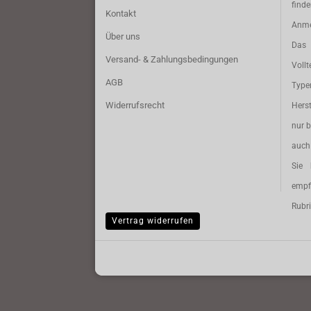
find
Kontakt
Anme
Über uns
Das 
Versand- & Zahlungsbedingungen
Vollt
AGB
Typ
Widerrufsrecht
Herst
nur b
auch 
Sie 
empf
Rubri
Vertrag widerrufen