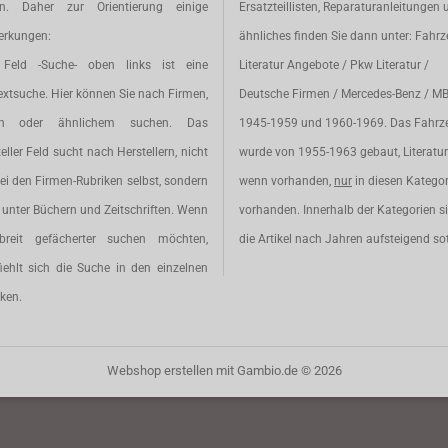
en. Daher zur Orientierung einige
Ersatzteillisten, Reparaturanleitungen 
rkungen:
ähnliches finden Sie dann unter: Fahr
Feld -Suche- oben links ist eine
Literatur Angebote / Pkw Literatur /
extsuche. Hier können Sie nach Firmen,
Deutsche Firmen / Mercedes-Benz / M
en oder ähnlichem suchen. Das
1945-1959 und 1960-1969. Das Fahrz
eller Feld sucht nach Herstellern, nicht
wurde von 1955-1963 gebaut, Literatur 
ei den Firmen-Rubriken selbst, sondern
wenn vorhanden,
nur
in diesen Katego
unter Büchern und Zeitschriften. Wenn
vorhanden. Innerhalb der Kategorien s
breit gefächerter suchen möchten,
die Artikel nach Jahren aufsteigend sot
iehlt sich die Suche in den einzelnen
ken.
Webshop erstellen
mit Gambio.de © 2026