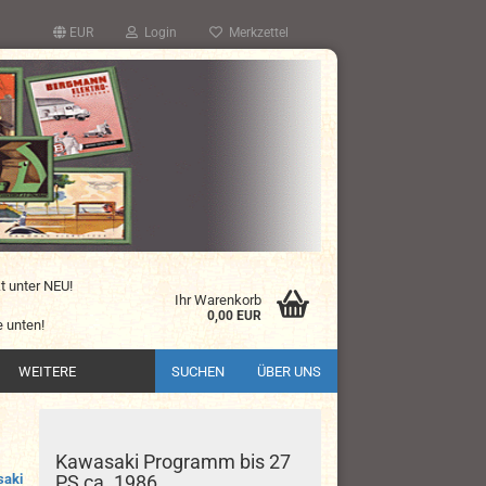
EUR
Login
Merkzettel
kt unter NEU!
Ihr Warenkorb
0,00 EUR
 unten!
WEITERE
SUCHEN
ÜBER UNS
Kawasaki Programm bis 27
aki
PS ca. 1986