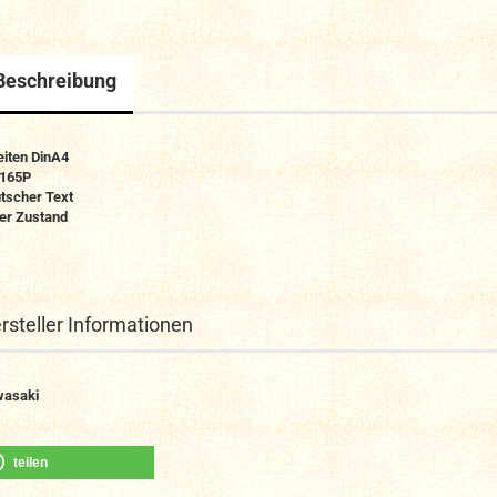
Beschreibung
eiten DinA4
 165P
tscher Text
er Zustand
rsteller Informationen
asaki
teilen