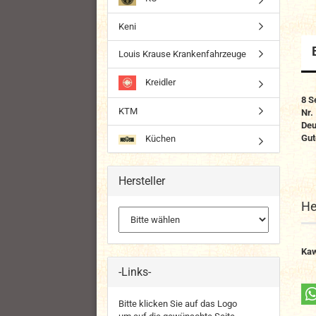
Keni
Louis Krause Krankenfahrzeuge
Kreidler
8 S
KTM
Nr.
Deu
Gut
Küchen
Hersteller
He
Kaw
-Links-
Bitte klicken Sie auf das Logo