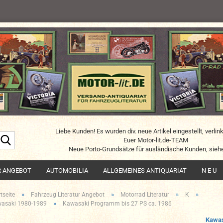
Liebe Kunden! Es wurden div. neue Artikel eingestellt, verlin
Suche...
Euer Motor-lit.de-TEAM
Neue Porto-Grundsätze für ausländische Kunden, siehe
R ANGEBOT
AUTOMOBILIA
ALLGEMEINES ANTIQUARIAT
N E U
»
»
»
»
tseite
Fahrzeug Literatur Angebot
Motorrad Literatur
K
»
asaki 1980-1989
Kawasaki Programm bis 27 PS ca. 1986
Kawas