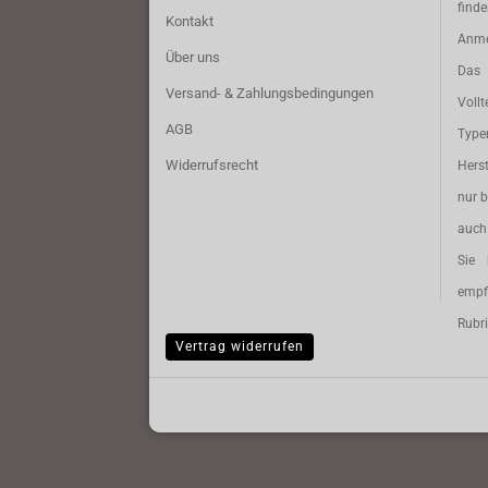
find
Kontakt
Anme
Über uns
Das 
Versand- & Zahlungsbedingungen
Vollt
AGB
Typ
Widerrufsrecht
Herst
nur b
auch 
Sie 
empf
Rubri
Vertrag widerrufen