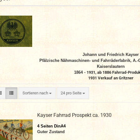
Johann und Friedrich Kayser
Pfälzische Nähmaschinen- und Fahrräderfabrik, A.-G
Kaiserslautern
1864
- 1931, ab 1886 Fahrrad-Produk
1931 Verkauf an Gritzner
Sortieren nach
pro Seite
Sortieren nach
24 pro Seite
Kayser Fahrrad Prospekt ca. 1930
4 Seiten DinA4
Guter Zustand