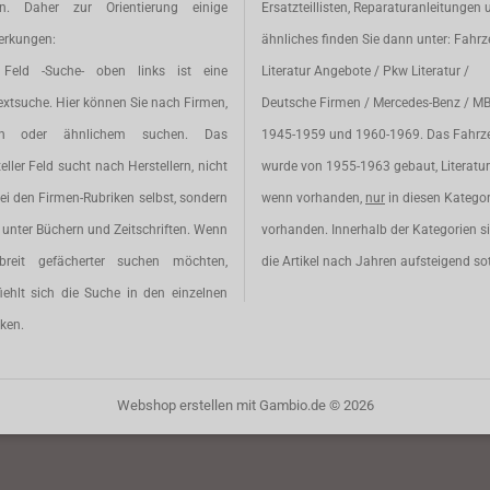
en. Daher zur Orientierung einige
Ersatzteillisten, Reparaturanleitungen 
rkungen:
ähnliches finden Sie dann unter: Fahr
Feld -Suche- oben links ist eine
Literatur Angebote / Pkw Literatur /
extsuche. Hier können Sie nach Firmen,
Deutsche Firmen / Mercedes-Benz / M
en oder ähnlichem suchen. Das
1945-1959 und 1960-1969. Das Fahrz
eller Feld sucht nach Herstellern, nicht
wurde von 1955-1963 gebaut, Literatur 
ei den Firmen-Rubriken selbst, sondern
wenn vorhanden,
nur
in diesen Katego
unter Büchern und Zeitschriften. Wenn
vorhanden. Innerhalb der Kategorien s
breit gefächerter suchen möchten,
die Artikel nach Jahren aufsteigend sot
iehlt sich die Suche in den einzelnen
ken.
Webshop erstellen
mit Gambio.de © 2026