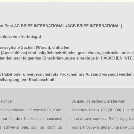
hen Post AG BRIEF INTERNATIONAL (AGB BRIEF INTERNATIONAL)
chluss von Verbotsgut
bewegliche Sachen (Waren
), enthalten.
schlüsse) sind lediglich schriftliche, gezeichnete, gedruckte oder di
unter den nachfolgenden Einschränkungen allerdings in PÄCKCHEN I
 Paket oder unverversichert als Päckchen ins Ausland versandt werden!
llvorgang, vor Kaufabschluß!
e Kunden!
Beispiel: Sie suchen Literatur vom
r Shop wächst und wächst! Es dürfte
Mercedes-Benz W 198 (SL 300). Hier so
t nur für den Neukunden manchmal
man wissen, wann das Fahrzeug geba
s schwierig sein, sich zu Recht zu
wurde. Prospekte, Bedienungsanleitun