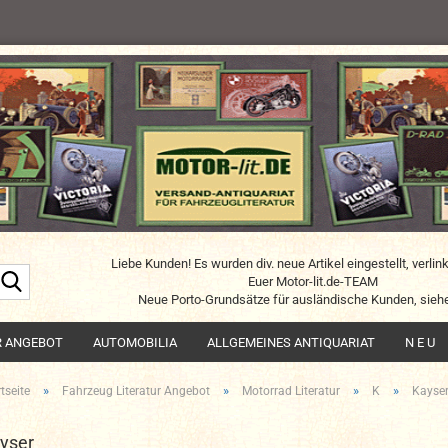
Liebe Kunden! Es wurden div. neue Artikel eingestellt, verlin
Suche...
Euer Motor-lit.de-TEAM
Neue Porto-Grundsätze für ausländische Kunden, siehe
R ANGEBOT
AUTOMOBILIA
ALLGEMEINES ANTIQUARIAT
N E U
»
»
»
»
tseite
Fahrzeug Literatur Angebot
Motorrad Literatur
K
Kayse
yser