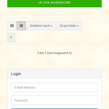
IN DEN WARENKORB
Sortieren nach
pro Seite
Sortieren nach
24 pro Seite
1
1
bis
1
(von insgesamt
1
)
Login
E-
Mail-
Adresse
Passwort