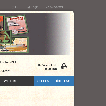
EUR
Login
Merkzettel
kt unter NEU!
Ihr Warenkorb
0,00 EUR
 unten!
WEITERE
SUCHEN
ÜBER UNS