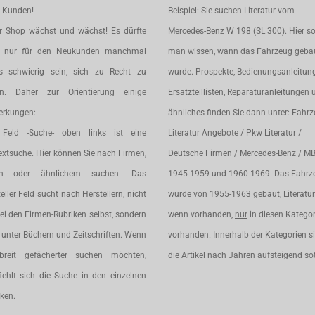
e Kunden!
Beispiel: Sie suchen Literatur vom
r Shop wächst und wächst! Es dürfte
Mercedes-Benz W 198 (SL 300). Hier so
t nur für den Neukunden manchmal
man wissen, wann das Fahrzeug geba
s schwierig sein, sich zu Recht zu
wurde. Prospekte, Bedienungsanleitun
en. Daher zur Orientierung einige
Ersatzteillisten, Reparaturanleitungen 
rkungen:
ähnliches finden Sie dann unter: Fahr
Feld -Suche- oben links ist eine
Literatur Angebote / Pkw Literatur /
extsuche. Hier können Sie nach Firmen,
Deutsche Firmen / Mercedes-Benz / M
en oder ähnlichem suchen. Das
1945-1959 und 1960-1969. Das Fahrz
eller Feld sucht nach Herstellern, nicht
wurde von 1955-1963 gebaut, Literatur 
ei den Firmen-Rubriken selbst, sondern
wenn vorhanden,
nur
in diesen Katego
unter Büchern und Zeitschriften. Wenn
vorhanden. Innerhalb der Kategorien s
breit gefächerter suchen möchten,
die Artikel nach Jahren aufsteigend sot
iehlt sich die Suche in den einzelnen
ken.