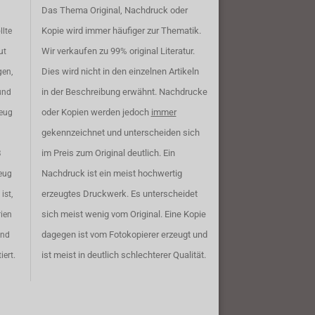
Das Thema Original, Nachdruck oder
Kopie wird immer häufiger zur Thematik.
llte
Wir verkaufen zu 99% original Literatur.
ut
Dies wird nicht in den einzelnen Artikeln
gen,
in der Beschreibung erwähnt. Nachdrucke
und
oder Kopien werden jedoch
immer
zeug
gekennzeichnet und unterscheiden sich
im Preis zum Original deutlich. Ein
B
Nachdruck ist ein meist hochwertig
eug
erzeugtes Druckwerk. Es unterscheidet
ist,
sich meist wenig vom Original. Eine Kopie
rien
dagegen ist vom Fotokopierer erzeugt und
ind
ist meist in deutlich schlechterer Qualität.
iert.