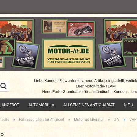
Liebe Kunden! Es wurden div. neue Artikel eingestellt, verlin
Suche...
Euer Motor-lit.de-TEAM
Neue Porto-Grundsätze für ausländische Kunden, siehe
R ANGEBOT
AUTOMOBILIA
ALLGEMEINES ANTIQUARIAT
N E U
»
»
»
»
tseite
Fahrzeug Literatur Angebot
Motorrad Literatur
U V
VAP
AP