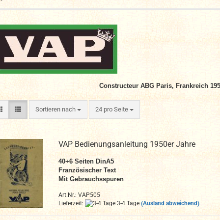
Constructeur ABG Paris, Frankreich 195
Sortieren nach
pro Seite
Sortieren nach
24 pro Seite
VAP Bedienungsanleitung 1950er Jahre
40+6
Seiten DinA
5
Französischer Text
Mit Gebrauchsspuren
Art.Nr.: VAP505
Lieferzeit:
3-4 Tage
(Ausland abweichend)