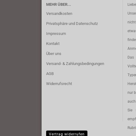
MEHR ÜBER...
Lieb
Versandkosten
Unse
nich
Privatsphäre und Datenschutz
etwa
Impressum
find
Kontakt
Anme
Über uns
Das 
Versand- & Zahlungsbedingungen
Vollt
AGB
Typ
Widerrufsrecht
Herst
nur b
auch 
Sie 
empf
Rubri
Vertrag widerrufen