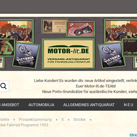
Liebe Kunden! Es wurden div. neue Artikel eingestellt, verlin
Suche...
Euer Motor-lit.de-TEAM
Neue Porto-Grundsätze für ausländische Kunden, siehe
R ANGEBOT
AUTOMOBILIA
ALLGEMEINES ANTIQUARIAT
N E U
»
»
»
»
tseite
Prospektsammlung
S
Stricker
icker Fahrrad Programm 1953
Stri