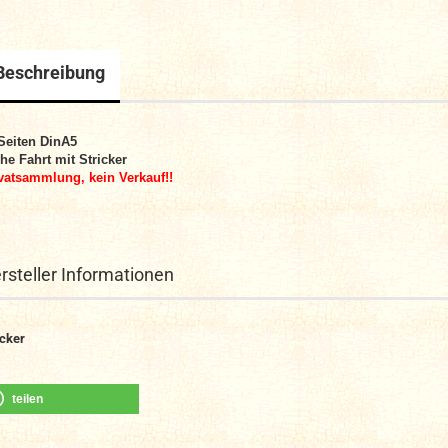
Beschreibung
Seiten DinA5
he Fahrt mit Stricker
vatsammlung, kein Verkauf!!
rsteller Informationen
icker
teilen