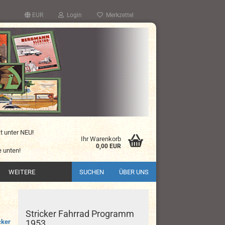
EUR
Login
Merkzettel
kt unter NEU!
Ihr Warenkorb
0,00 EUR
 unten!
WEITERE
SUCHEN
ÜBER UNS
Stricker Fahrrad Programm
cker
1953