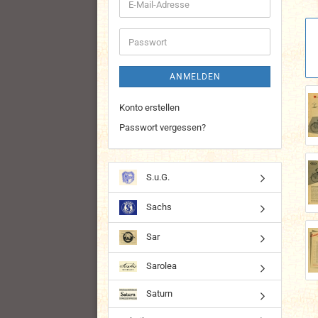
E-
Mail-
Adresse
Passwort
ANMELDEN
Konto erstellen
Passwort vergessen?
S.u.G.
Sachs
Sar
Sarolea
Saturn