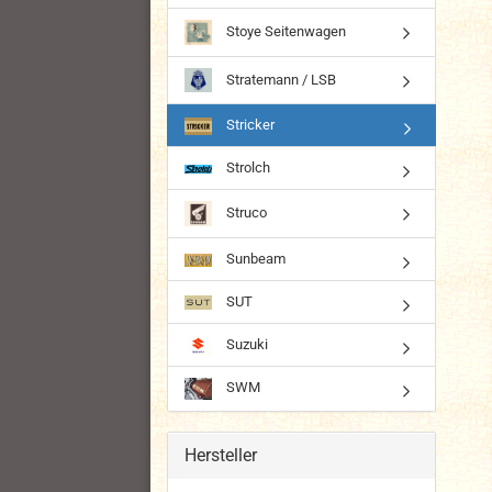
Stoye Seitenwagen
Stratemann / LSB
Stricker
Strolch
Struco
Sunbeam
SUT
Suzuki
SWM
Hersteller