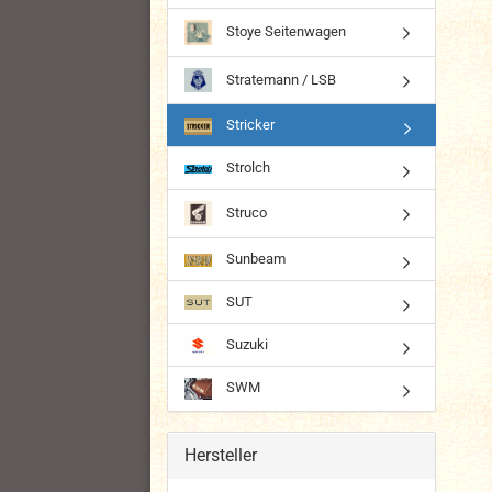
Stoye Seitenwagen
Stratemann / LSB
Stricker
Strolch
Struco
Sunbeam
SUT
Suzuki
SWM
Hersteller