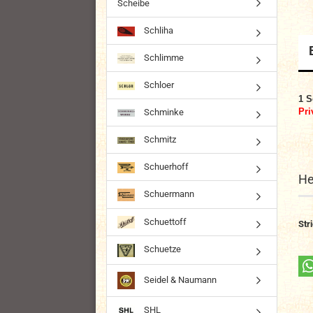
Scheibe
Schliha
Schlimme
Schloer
1
S
Pri
Schminke
Schmitz
Schuerhoff
He
Schuermann
Schuettoff
Str
Schuetze
Seidel & Naumann
SHL