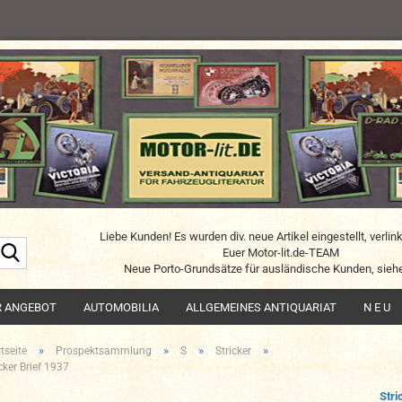
Liebe Kunden! Es wurden div. neue Artikel eingestellt, verlin
Suche...
Euer Motor-lit.de-TEAM
Neue Porto-Grundsätze für ausländische Kunden, siehe
R ANGEBOT
AUTOMOBILIA
ALLGEMEINES ANTIQUARIAT
N E U
»
»
»
»
tseite
Prospektsammlung
S
Stricker
cker Brief 1937
Stri