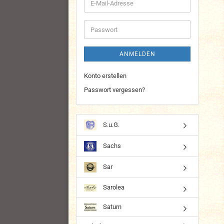
E-
Mail-
Adresse
Passwort
ANMELDEN
Konto erstellen
Passwort vergessen?
S.u.G.
Sachs
Sar
Sarolea
Saturn