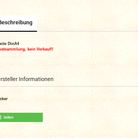
Beschreibung
eite DinA4
vatsammlung, kein Verkauf!!
rsteller Informationen
icker
teilen