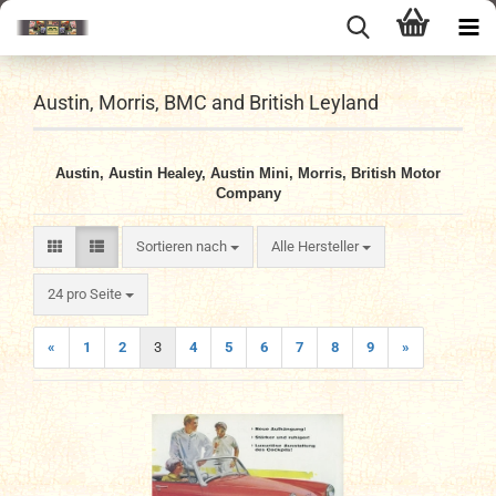
Austin, Morris, BMC and British Leyland
Austin, Austin Healey, Austin Mini, Morris, British Motor
Company
Sortieren nach
Sortieren nach
Alle Hersteller
pro Seite
24 pro Seite
«
1
2
3
4
5
6
7
8
9
»