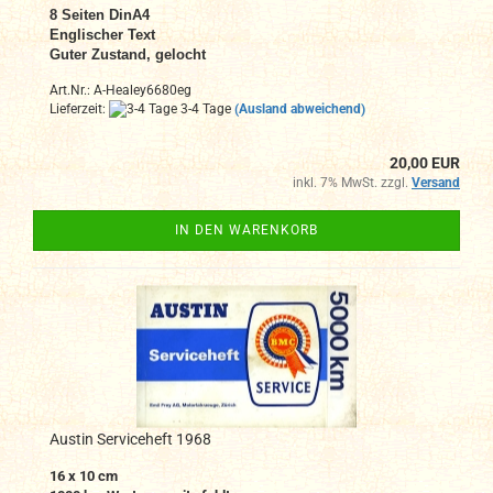
8
Seiten DinA4
Englischer Text
Guter Zustand, gelocht
Art.Nr.: A-Healey6680eg
Lieferzeit:
3-4 Tage
(Ausland abweichend)
20,00 EUR
inkl. 7% MwSt. zzgl.
Versand
IN DEN WARENKORB
Austin Serviceheft 1968
16 x 10 cm