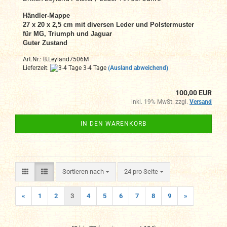
Händler-Mappe
27 x 20 x 2,5 cm mit diversen Leder und Polstermuster
für MG, Triumph und Jaguar
Guter Zustand
Art.Nr.: B.Leyland7506M
Lieferzeit:
3-4 Tage
(Ausland abweichend)
100,00 EUR
inkl. 19% MwSt. zzgl.
Versand
IN DEN WARENKORB
Sortieren nach
pro Seite
Sortieren nach
24 pro Seite
«
1
2
3
4
5
6
7
8
9
»