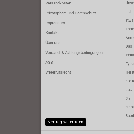
Versandkosten
Unse
nich
Privatsphäre und Datenschutz
etwa
Impressum
find
Kontakt
Anme
Über uns
Das 
Versand- & Zahlungsbedingungen
Vollt
AGB
Typ
Widerrufsrecht
Herst
nur b
auch 
Sie 
empf
Rubri
Vertrag widerrufen