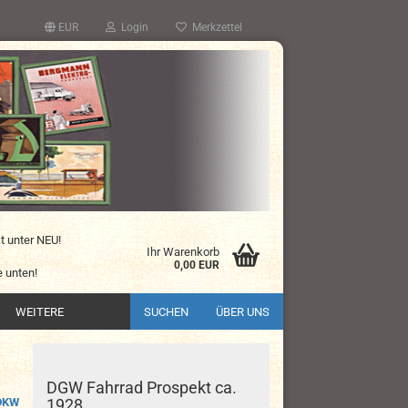
EUR
Login
Merkzettel
kt unter NEU!
Ihr Warenkorb
0,00 EUR
 unten!
WEITERE
SUCHEN
ÜBER UNS
DGW Fahrrad Prospekt ca.
DKW
1928