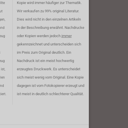
Kopie wird immer häufiger zur Thematik.
llte
Wir verkaufen zu 99% original Literatur.
ut
Dies wird nicht in den einzelnen Artikeln
gen,
in der Beschreibung erwähnt. Nachdrucke
und
oder Kopien werden jedoch
immer
zeug
gekennzeichnet und unterscheiden sich
im Preis zum Original deutlich. Ein
B
Nachdruck ist ein meist hochwertig
eug
erzeugtes Druckwerk. Es unterscheidet
ist,
sich meist wenig vom Original. Eine Kopie
rien
dagegen ist vom Fotokopierer erzeugt und
ind
ist meist in deutlich schlechterer Qualität.
iert.