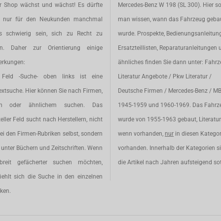
r Shop wächst und wächst! Es dürfte
Mercedes-Benz W 198 (SL 300). Hier so
t nur für den Neukunden manchmal
man wissen, wann das Fahrzeug geba
s schwierig sein, sich zu Recht zu
wurde. Prospekte, Bedienungsanleitun
en. Daher zur Orientierung einige
Ersatzteillisten, Reparaturanleitungen 
rkungen:
ähnliches finden Sie dann unter: Fahr
Feld -Suche- oben links ist eine
Literatur Angebote / Pkw Literatur /
extsuche. Hier können Sie nach Firmen,
Deutsche Firmen / Mercedes-Benz / M
en oder ähnlichem suchen. Das
1945-1959 und 1960-1969. Das Fahrz
eller Feld sucht nach Herstellern, nicht
wurde von 1955-1963 gebaut, Literatur 
ei den Firmen-Rubriken selbst, sondern
wenn vorhanden,
nur
in diesen Katego
unter Büchern und Zeitschriften. Wenn
vorhanden. Innerhalb der Kategorien s
breit gefächerter suchen möchten,
die Artikel nach Jahren aufsteigend sot
iehlt sich die Suche in den einzelnen
ken.