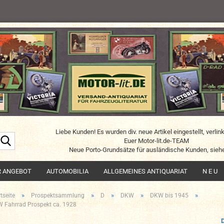
Liebe Kunden! Es wurden div. neue Artikel eingestellt, verlin
Suche...
Euer Motor-lit.de-TEAM
Neue Porto-Grundsätze für ausländische Kunden, siehe
R ANGEBOT
AUTOMOBILIA
ALLGEMEINES ANTIQUARIAT
N E U
»
»
»
»
»
tseite
Prospektsammlung
D
DKW
DKW bis 1945
 Fahrrad Prospekt ca. 1928