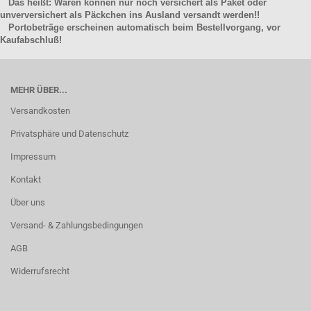
Das heißt: Waren können nur noch versichert als Paket oder
unverversichert als Päckchen ins Ausland versandt werden!!
Portobeträge erscheinen automatisch beim Bestellvorgang, vor
Kaufabschluß!
MEHR ÜBER...
Versandkosten
Privatsphäre und Datenschutz
Impressum
Kontakt
Über uns
Versand- & Zahlungsbedingungen
AGB
Widerrufsrecht