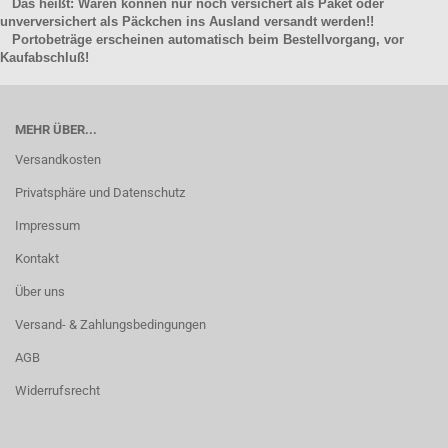
Das heißt: Waren können nur noch versichert als Paket oder
unverversichert als Päckchen ins Ausland versandt werden!!
Portobeträge erscheinen automatisch beim Bestellvorgang, vor
Kaufabschluß!
MEHR ÜBER...
Versandkosten
Privatsphäre und Datenschutz
Impressum
Kontakt
Über uns
Versand- & Zahlungsbedingungen
AGB
Widerrufsrecht