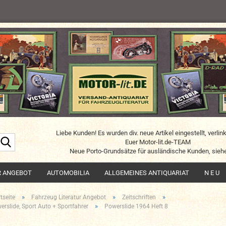
Liebe Kunden! Es wurden div. neue Artikel eingestellt, verlin
Suche...
Euer Motor-lit.de-TEAM
Neue Porto-Grundsätze für ausländische Kunden, siehe
R ANGEBOT
AUTOMOBILIA
ALLGEMEINES ANTIQUARIAT
N E U
»
»
»
tseite
Fahrzeug Literatur Angebot
Zeitschriften
»
erslide, Sport Auto + Sportfahrer
Powerslide 1964 Heft 8