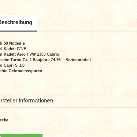
Beschreibung
i 50 Nothelle
l Kadett GT/E
l Kadett Aero / VW 1303 Cabrio
sche Turbo Gr. 4 Baujahre 74-76 + Serienmodell
d Capri S 3.0
chte Gebrauchsspuren
rsteller Informationen
sche