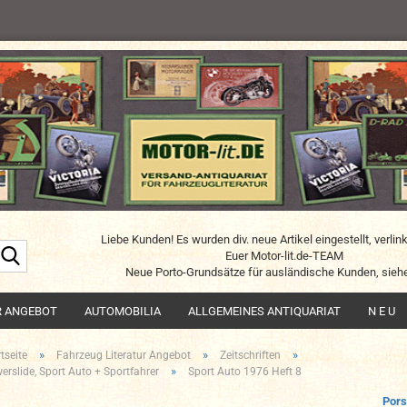
Liebe Kunden! Es wurden div. neue Artikel eingestellt, verlin
Suche...
Euer Motor-lit.de-TEAM
Neue Porto-Grundsätze für ausländische Kunden, siehe
R ANGEBOT
AUTOMOBILIA
ALLGEMEINES ANTIQUARIAT
N E U
»
»
»
tseite
Fahrzeug Literatur Angebot
Zeitschriften
»
erslide, Sport Auto + Sportfahrer
Sport Auto 1976 Heft 8
Por