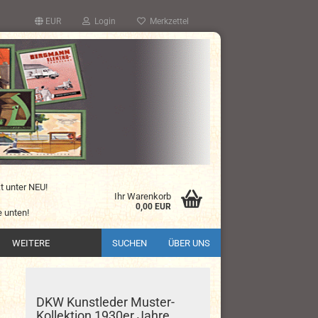
EUR
Login
Merkzettel
kt unter NEU!
Ihr Warenkorb
0,00 EUR
 unten!
WEITERE
SUCHEN
ÜBER UNS
DKW Kunstleder Muster-
Kollektion 1930er Jahre