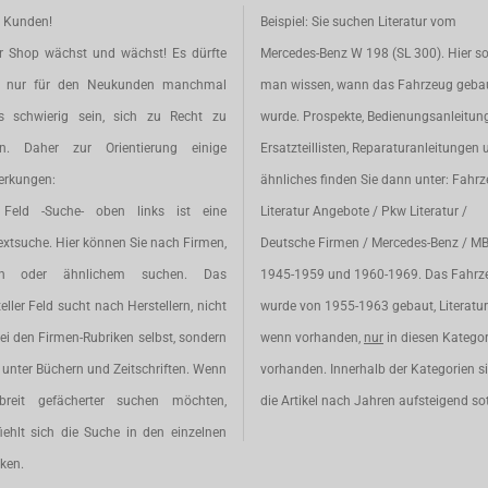
e Kunden!
Beispiel: Sie suchen Literatur vom
r Shop wächst und wächst! Es dürfte
Mercedes-Benz W 198 (SL 300). Hier so
t nur für den Neukunden manchmal
man wissen, wann das Fahrzeug geba
s schwierig sein, sich zu Recht zu
wurde. Prospekte, Bedienungsanleitun
en. Daher zur Orientierung einige
Ersatzteillisten, Reparaturanleitungen 
rkungen:
ähnliches finden Sie dann unter: Fahr
Feld -Suche- oben links ist eine
Literatur Angebote / Pkw Literatur /
extsuche. Hier können Sie nach Firmen,
Deutsche Firmen / Mercedes-Benz / M
en oder ähnlichem suchen. Das
1945-1959 und 1960-1969. Das Fahrz
eller Feld sucht nach Herstellern, nicht
wurde von 1955-1963 gebaut, Literatur 
ei den Firmen-Rubriken selbst, sondern
wenn vorhanden,
nur
in diesen Katego
unter Büchern und Zeitschriften. Wenn
vorhanden. Innerhalb der Kategorien s
breit gefächerter suchen möchten,
die Artikel nach Jahren aufsteigend sot
iehlt sich die Suche in den einzelnen
ken.