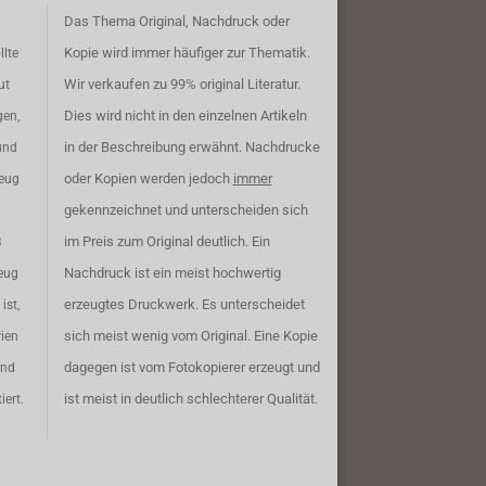
Das Thema Original, Nachdruck oder
Kopie wird immer häufiger zur Thematik.
llte
Wir verkaufen zu 99% original Literatur.
ut
Dies wird nicht in den einzelnen Artikeln
gen,
in der Beschreibung erwähnt. Nachdrucke
und
oder Kopien werden jedoch
immer
zeug
gekennzeichnet und unterscheiden sich
im Preis zum Original deutlich. Ein
B
Nachdruck ist ein meist hochwertig
eug
erzeugtes Druckwerk. Es unterscheidet
ist,
sich meist wenig vom Original. Eine Kopie
rien
dagegen ist vom Fotokopierer erzeugt und
ind
ist meist in deutlich schlechterer Qualität.
iert.