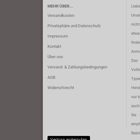
MEHR ÜBER...
Lieb
Versandkosten
Unse
nich
Privatsphäre und Datenschutz
etwa
Impressum
find
Kontakt
Anme
Über uns
Das 
Versand- & Zahlungsbedingungen
Vollt
AGB
Typ
Widerrufsrecht
Herst
nur b
auch 
Sie 
empf
Rubri
Vertrag widerrufen