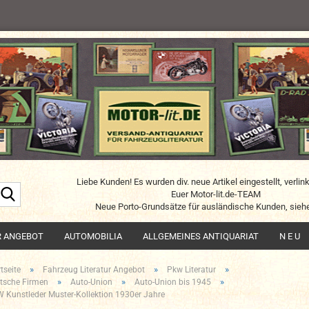
Liebe Kunden! Es wurden div. neue Artikel eingestellt, verlin
Suche...
Euer Motor-lit.de-TEAM
Neue Porto-Grundsätze für ausländische Kunden, siehe
R ANGEBOT
AUTOMOBILIA
ALLGEMEINES ANTIQUARIAT
N E U
»
»
»
tseite
Fahrzeug Literatur Angebot
Pkw Literatur
»
»
»
tsche Firmen
Auto-Union
Auto-Union bis 1945
 Kunstleder Muster-Kollektion 1930er Jahre