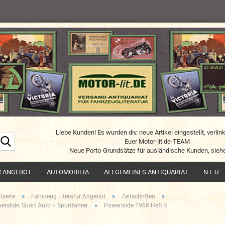
Liebe Kunden! Es wurden div. neue Artikel eingestellt, verlin
Suche...
Euer Motor-lit.de-TEAM
Neue Porto-Grundsätze für ausländische Kunden, siehe
R ANGEBOT
AUTOMOBILIA
ALLGEMEINES ANTIQUARIAT
N E U
»
»
»
tseite
Fahrzeug Literatur Angebot
Zeitschriften
»
erslide, Sport Auto + Sportfahrer
Powerslide 1968 Heft 4