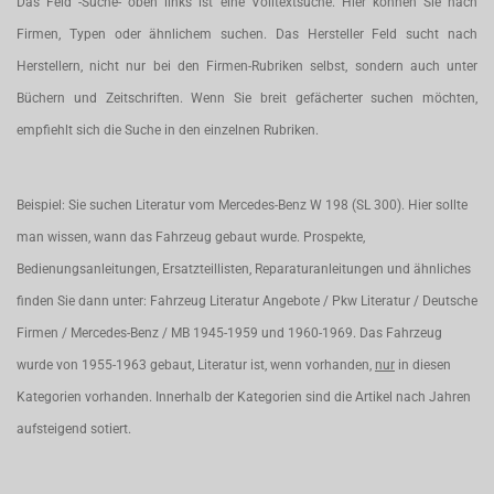
Das Feld -Suche- oben links ist eine Volltextsuche. Hier können Sie nach
Firmen, Typen oder ähnlichem suchen. Das Hersteller Feld sucht nach
Herstellern, nicht nur bei den Firmen-Rubriken selbst, sondern auch unter
Büchern und Zeitschriften. Wenn Sie breit gefächerter suchen möchten,
empfiehlt sich die Suche in den einzelnen Rubriken.
Beispiel: Sie suchen Literatur vom Mercedes-Benz W 198 (SL 300). Hier sollte
man wissen, wann das Fahrzeug gebaut wurde. Prospekte,
Bedienungsanleitungen, Ersatzteillisten, Reparaturanleitungen und ähnliches
finden Sie dann unter: Fahrzeug Literatur Angebote / Pkw Literatur / Deutsche
Firmen / Mercedes-Benz / MB 1945-1959 und 1960-1969. Das Fahrzeug
wurde von 1955-1963 gebaut, Literatur ist, wenn vorhanden,
nur
in diesen
Kategorien vorhanden. Innerhalb der Kategorien sind die Artikel nach Jahren
aufsteigend sotiert.