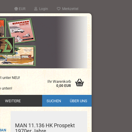
EUR
Login
Merkzettel
kt unter NEU!
Ihr Warenkorb
0,00 EUR
 unten!
WEITERE
SUCHEN
ÜBER UNS
MAN 11.136 HK Prospekt
MAN
1970er Jahre