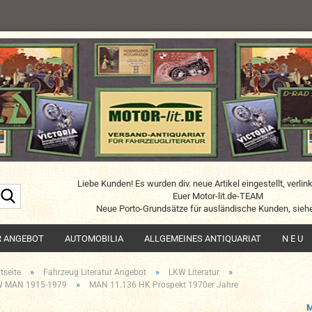
Liebe Kunden! Es wurden div. neue Artikel eingestellt, verlin
Suche...
Euer Motor-lit.de-TEAM
Neue Porto-Grundsätze für ausländische Kunden, siehe
R ANGEBOT
AUTOMOBILIA
ALLGEMEINES ANTIQUARIAT
N E U
»
»
»
tseite
Fahrzeug Literatur Angebot
LKW Literatur
»
 MAN 1915-1979
MAN 11.136 HK Prospekt 1970er Jahre