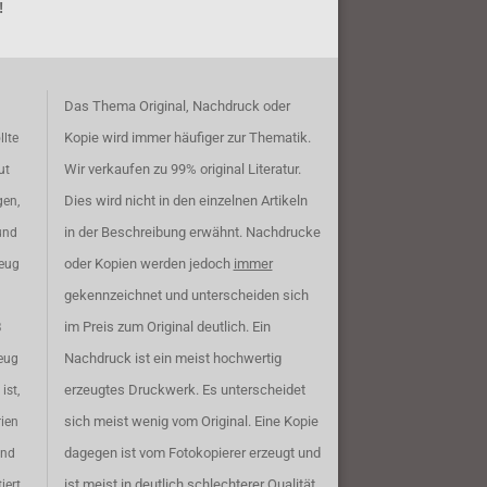
!
Das Thema Original, Nachdruck oder
Kopie wird immer häufiger zur Thematik.
llte
Wir verkaufen zu 99% original Literatur.
ut
Dies wird nicht in den einzelnen Artikeln
gen,
in der Beschreibung erwähnt. Nachdrucke
und
oder Kopien werden jedoch
immer
zeug
gekennzeichnet und unterscheiden sich
im Preis zum Original deutlich. Ein
B
Nachdruck ist ein meist hochwertig
eug
erzeugtes Druckwerk. Es unterscheidet
ist,
sich meist wenig vom Original. Eine Kopie
rien
dagegen ist vom Fotokopierer erzeugt und
ind
ist meist in deutlich schlechterer Qualität.
iert.