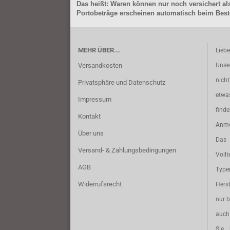
Das heißt: Waren können nur noch versichert als
Portobeträge erscheinen automatisch beim Beste
MEHR ÜBER...
Lieb
Versandkosten
Unse
nich
Privatsphäre und Datenschutz
etwa
Impressum
find
Kontakt
Anme
Über uns
Das 
Versand- & Zahlungsbedingungen
Vollt
AGB
Typ
Widerrufsrecht
Herst
nur b
auch 
Sie 