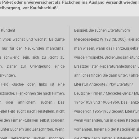
 Paket oder unverversichert als Päckchen ins Ausland versandt werden!
llvorgang, vor Kaufabschluß!
e Kunden!
Beispiel: Sie suchen Literatur vom
r Shop wächst und wächst! Es dürfte
Mercedes-Benz W 198 (SL 300). Hier so
t nur für den Neukunden manchmal
man wissen, wann das Fahrzeug geba
s schwierig sein, sich zu Recht zu
wurde. Prospekte, Bedienungsanleitun
en. Daher zur Orientierung einige
Ersatzteillisten, Reparaturanleitungen 
rkungen:
ähnliches finden Sie dann unter: Fahr
Feld -Suche- oben links ist eine
Literatur Angebote / Pkw Literatur /
extsuche. Hier können Sie nach Firmen,
Deutsche Firmen / Mercedes-Benz / M
en oder ähnlichem suchen. Das
1945-1959 und 1960-1969. Das Fahrz
eller Feld sucht nach Herstellern, nicht
wurde von 1955-1963 gebaut, Literatur 
ei den Firmen-Rubriken selbst, sondern
wenn vorhanden,
nur
in diesen Katego
unter Büchern und Zeitschriften. Wenn
vorhanden. Innerhalb der Kategorien s
breit gefächerter suchen möchten,
die Artikel nach Jahren aufsteigend sot