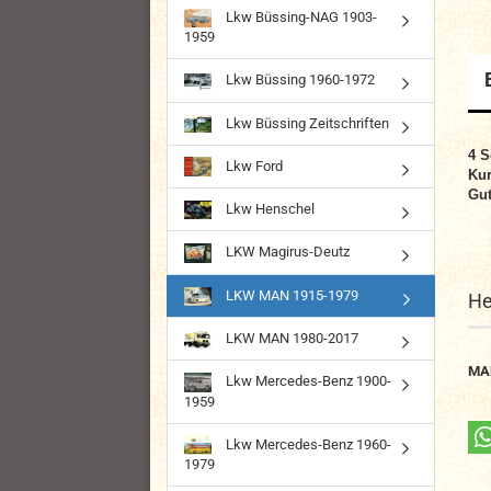
Lkw Büssing-NAG 1903-
1959
Lkw Büssing 1960-1972
Lkw Büssing Zeitschriften
4
S
Lkw Ford
Kur
Gut
Lkw Henschel
LKW Magirus-Deutz
LKW MAN 1915-1979
He
LKW MAN 1980-2017
MA
Lkw Mercedes-Benz 1900-
1959
Lkw Mercedes-Benz 1960-
1979