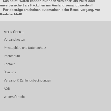
Das heißt: Waren können nur noch versichert als Paket oder
unverversichert als Päckchen ins Ausland versandt werden!!
Portobeträge erscheinen automatisch beim Bestellvorgang, vor
Kaufabschluß!
MEHR ÜBER...
Versandkosten
Privatsphäre und Datenschutz
Impressum
Kontakt
Über uns
Versand- & Zahlungsbedingungen
AGB
Widerrufsrecht