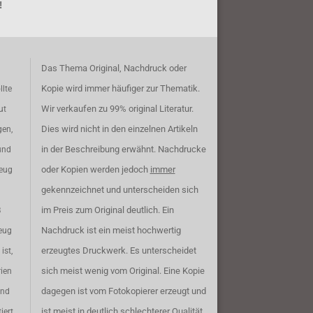
!
Das Thema Original, Nachdruck oder
Kopie wird immer häufiger zur Thematik.
llte
Wir verkaufen zu 99% original Literatur.
ut
Dies wird nicht in den einzelnen Artikeln
gen,
in der Beschreibung erwähnt. Nachdrucke
und
oder Kopien werden jedoch
immer
zeug
gekennzeichnet und unterscheiden sich
im Preis zum Original deutlich. Ein
B
Nachdruck ist ein meist hochwertig
eug
erzeugtes Druckwerk. Es unterscheidet
ist,
sich meist wenig vom Original. Eine Kopie
rien
dagegen ist vom Fotokopierer erzeugt und
ind
ist meist in deutlich schlechterer Qualität.
iert.