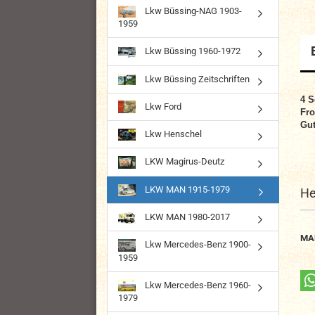
Lkw Büssing-NAG 1903-
1959
Lkw Büssing 1960-1972
Lkw Büssing Zeitschriften
4
S
Lkw Ford
Fro
Gut
Lkw Henschel
LKW Magirus-Deutz
LKW MAN 1915-1979
He
LKW MAN 1980-2017
MA
Lkw Mercedes-Benz 1900-
1959
Lkw Mercedes-Benz 1960-
1979