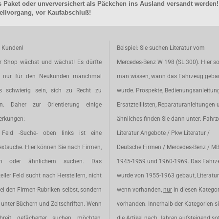
 Paket oder unverversichert als Päckchen ins Ausland versandt werden!
llvorgang, vor Kaufabschluß!
e Kunden!
Beispiel: Sie suchen Literatur vom
r Shop wächst und wächst! Es dürfte
Mercedes-Benz W 198 (SL 300). Hier so
t nur für den Neukunden manchmal
man wissen, wann das Fahrzeug geba
s schwierig sein, sich zu Recht zu
wurde. Prospekte, Bedienungsanleitun
en. Daher zur Orientierung einige
Ersatzteillisten, Reparaturanleitungen 
rkungen:
ähnliches finden Sie dann unter: Fahr
Feld -Suche- oben links ist eine
Literatur Angebote / Pkw Literatur /
extsuche. Hier können Sie nach Firmen,
Deutsche Firmen / Mercedes-Benz / M
en oder ähnlichem suchen. Das
1945-1959 und 1960-1969. Das Fahrz
eller Feld sucht nach Herstellern, nicht
wurde von 1955-1963 gebaut, Literatur 
ei den Firmen-Rubriken selbst, sondern
wenn vorhanden,
nur
in diesen Katego
unter Büchern und Zeitschriften. Wenn
vorhanden. Innerhalb der Kategorien s
breit gefächerter suchen möchten,
die Artikel nach Jahren aufsteigend sot