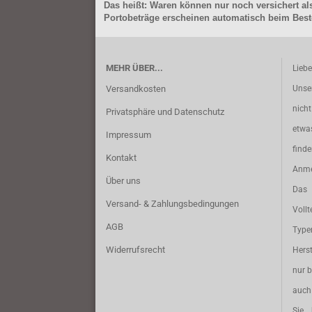
Das heißt: Waren können nur noch versichert als
Portobeträge erscheinen automatisch beim Beste
MEHR ÜBER...
Lieb
Versandkosten
Unse
nich
Privatsphäre und Datenschutz
etwa
Impressum
find
Kontakt
Anme
Über uns
Das 
Versand- & Zahlungsbedingungen
Vollt
AGB
Typ
Widerrufsrecht
Herst
nur b
auch 
Sie 