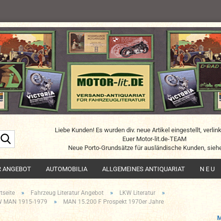
Liebe Kunden! Es wurden div. neue Artikel eingestellt, verlin
Suche...
Euer Motor-lit.de-TEAM
Neue Porto-Grundsätze für ausländische Kunden, siehe
R ANGEBOT
AUTOMOBILIA
ALLGEMEINES ANTIQUARIAT
N E U
»
»
»
tseite
Fahrzeug Literatur Angebot
LKW Literatur
»
 MAN 1915-1979
MAN 15.200 F Prospekt 1970er Jahre