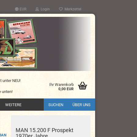
EUR
Login
Merkzettel
kt unter NEU!
Ihr Warenkorb
0,00 EUR
 unten!
WEITERE
SUCHEN
ÜBER UNS
MAN 15.200 F Prospekt
MAN
1970er Jahre