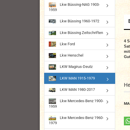
Lkw Büssing-NAG 1903-
1959
Lkw Büssing 1960-1972
Lkw Büssing Zeitschriften
4
S
Lkw Ford
Sat
mit
Lkw Henschel
Gut
LKW Magirus-Deutz
LKW MAN 1915-1979
He
LKW MAN 1980-2017
Lkw Mercedes-Benz 1900-
MA
1959
Lkw Mercedes-Benz 1960-
1979