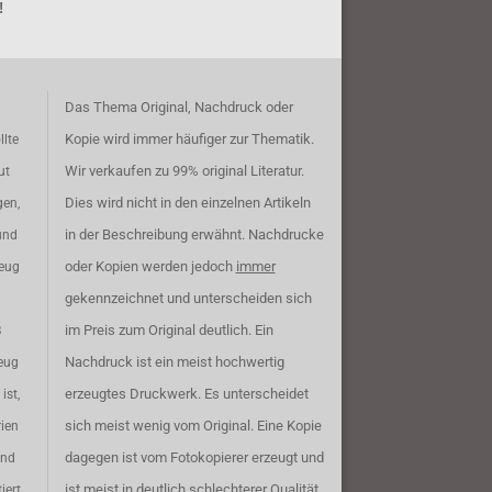
!
Das Thema Original, Nachdruck oder
Kopie wird immer häufiger zur Thematik.
llte
Wir verkaufen zu 99% original Literatur.
ut
Dies wird nicht in den einzelnen Artikeln
gen,
in der Beschreibung erwähnt. Nachdrucke
und
oder Kopien werden jedoch
immer
zeug
gekennzeichnet und unterscheiden sich
im Preis zum Original deutlich. Ein
B
Nachdruck ist ein meist hochwertig
eug
erzeugtes Druckwerk. Es unterscheidet
ist,
sich meist wenig vom Original. Eine Kopie
rien
dagegen ist vom Fotokopierer erzeugt und
ind
ist meist in deutlich schlechterer Qualität.
iert.