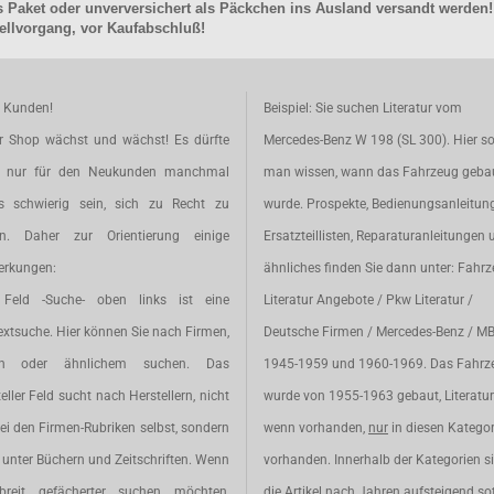
 Paket oder unverversichert als Päckchen ins Ausland versandt werden!
llvorgang, vor Kaufabschluß!
e Kunden!
Beispiel: Sie suchen Literatur vom
r Shop wächst und wächst! Es dürfte
Mercedes-Benz W 198 (SL 300). Hier so
t nur für den Neukunden manchmal
man wissen, wann das Fahrzeug geba
s schwierig sein, sich zu Recht zu
wurde. Prospekte, Bedienungsanleitun
en. Daher zur Orientierung einige
Ersatzteillisten, Reparaturanleitungen 
rkungen:
ähnliches finden Sie dann unter: Fahr
Feld -Suche- oben links ist eine
Literatur Angebote / Pkw Literatur /
extsuche. Hier können Sie nach Firmen,
Deutsche Firmen / Mercedes-Benz / M
en oder ähnlichem suchen. Das
1945-1959 und 1960-1969. Das Fahrz
eller Feld sucht nach Herstellern, nicht
wurde von 1955-1963 gebaut, Literatur 
ei den Firmen-Rubriken selbst, sondern
wenn vorhanden,
nur
in diesen Katego
unter Büchern und Zeitschriften. Wenn
vorhanden. Innerhalb der Kategorien s
breit gefächerter suchen möchten,
die Artikel nach Jahren aufsteigend sot