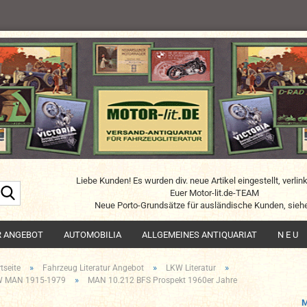
Liebe Kunden! Es wurden div. neue Artikel eingestellt, verlin
Suche...
Euer Motor-lit.de-TEAM
Neue Porto-Grundsätze für ausländische Kunden, siehe
R ANGEBOT
AUTOMOBILIA
ALLGEMEINES ANTIQUARIAT
N E U
»
»
»
tseite
Fahrzeug Literatur Angebot
LKW Literatur
»
 MAN 1915-1979
MAN 10.212 BFS Prospekt 1960er Jahre