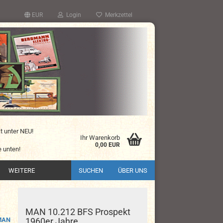
EUR
Login
Merkzettel
kt unter NEU!
Ihr Warenkorb
0,00 EUR
 unten!
WEITERE
SUCHEN
ÜBER UNS
MAN 10.212 BFS Prospekt
MAN
1960er Jahre