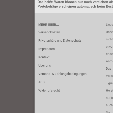
Das heißt: Waren können nur noch versichert als
Portobeträge erscheinen automatisch beim Beste
MEHR ÜBER...
Lieb
Versandkosten
Unse
nich
Privatsphäre und Datenschutz
etwa
Impressum
find
Kontakt
Anme
Über uns
Das 
Versand- & Zahlungsbedingungen
Vollt
AGB
Typ
Widerrufsrecht
Herst
nur b
auch 
Sie 