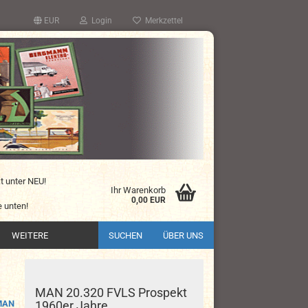
EUR
Login
Merkzettel
kt unter NEU!
Ihr Warenkorb
0,00 EUR
 unten!
WEITERE
SUCHEN
ÜBER UNS
MAN 20.320 FVLS Prospekt
MAN
1960er Jahre