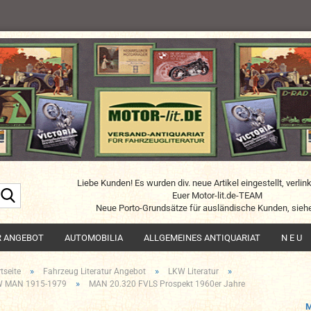
Liebe Kunden! Es wurden div. neue Artikel eingestellt, verlin
Suche...
Euer Motor-lit.de-TEAM
Neue Porto-Grundsätze für ausländische Kunden, siehe
R ANGEBOT
AUTOMOBILIA
ALLGEMEINES ANTIQUARIAT
N E U
»
»
»
tseite
Fahrzeug Literatur Angebot
LKW Literatur
»
 MAN 1915-1979
MAN 20.320 FVLS Prospekt 1960er Jahre