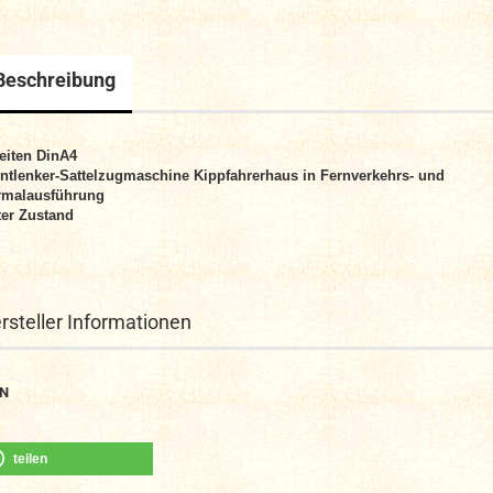
Beschreibung
eiten DinA4
ntlenker-Sattelzugmaschine Kippfahrerhaus in Fernverkehrs- und
rmalausführung
er Zustand
rsteller Informationen
N
teilen