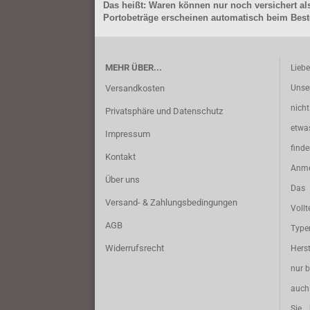
Das heißt: Waren können nur noch versichert als
Portobeträge erscheinen automatisch beim Beste
MEHR ÜBER...
Lieb
Versandkosten
Unse
nich
Privatsphäre und Datenschutz
etwa
Impressum
find
Kontakt
Anme
Über uns
Das 
Versand- & Zahlungsbedingungen
Vollt
AGB
Typ
Widerrufsrecht
Herst
nur b
auch 
Sie 