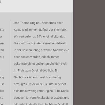
!
Das Thema Original, Nachdruck oder
Kopie wird immer häufiger zur Thematik.
llte
Wir verkaufen zu 99% original Literatur.
ut
Dies wird nicht in den einzelnen Artikeln
gen,
in der Beschreibung erwähnt. Nachdrucke
und
oder Kopien werden jedoch
immer
zeug
gekennzeichnet und unterscheiden sich
im Preis zum Original deutlich. Ein
B
Nachdruck ist ein meist hochwertig
eug
erzeugtes Druckwerk. Es unterscheidet
ist,
sich meist wenig vom Original. Eine Kopie
rien
dagegen ist vom Fotokopierer erzeugt und
ind
ist meist in deutlich schlechterer Qualität.
iert.