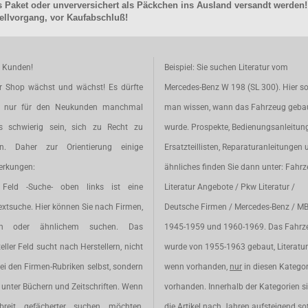
 Paket oder unverversichert als Päckchen ins Ausland versandt werden!
llvorgang, vor Kaufabschluß!
e Kunden!
Beispiel: Sie suchen Literatur vom
r Shop wächst und wächst! Es dürfte
Mercedes-Benz W 198 (SL 300). Hier so
t nur für den Neukunden manchmal
man wissen, wann das Fahrzeug geba
s schwierig sein, sich zu Recht zu
wurde. Prospekte, Bedienungsanleitun
en. Daher zur Orientierung einige
Ersatzteillisten, Reparaturanleitungen 
rkungen:
ähnliches finden Sie dann unter: Fahr
Feld -Suche- oben links ist eine
Literatur Angebote / Pkw Literatur /
extsuche. Hier können Sie nach Firmen,
Deutsche Firmen / Mercedes-Benz / M
en oder ähnlichem suchen. Das
1945-1959 und 1960-1969. Das Fahrz
eller Feld sucht nach Herstellern, nicht
wurde von 1955-1963 gebaut, Literatur 
ei den Firmen-Rubriken selbst, sondern
wenn vorhanden,
nur
in diesen Katego
unter Büchern und Zeitschriften. Wenn
vorhanden. Innerhalb der Kategorien s
breit gefächerter suchen möchten,
die Artikel nach Jahren aufsteigend sot