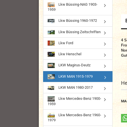
Lkw Büssing-NAG 1903-
1959
Lkw Büssing 1960-1972
Lkw Büssing Zeitschriften
4
S
Lkw Ford
Fro
No
Lkw Henschel
Gut
LKW Magirus-Deutz
LKW MAN 1915-1979
He
LKW MAN 1980-2017
Lkw Mercedes-Benz 1900-
MA
1959
Lkw Mercedes-Benz 1960-
1979