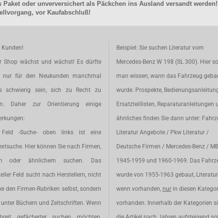
 Paket oder unverversichert als Päckchen ins Ausland versandt werden!
llvorgang, vor Kaufabschluß!
e Kunden!
Beispiel: Sie suchen Literatur vom
r Shop wächst und wächst! Es dürfte
Mercedes-Benz W 198 (SL 300). Hier so
t nur für den Neukunden manchmal
man wissen, wann das Fahrzeug geba
s schwierig sein, sich zu Recht zu
wurde. Prospekte, Bedienungsanleitun
en. Daher zur Orientierung einige
Ersatzteillisten, Reparaturanleitungen 
rkungen:
ähnliches finden Sie dann unter: Fahr
Feld -Suche- oben links ist eine
Literatur Angebote / Pkw Literatur /
extsuche. Hier können Sie nach Firmen,
Deutsche Firmen / Mercedes-Benz / M
en oder ähnlichem suchen. Das
1945-1959 und 1960-1969. Das Fahrz
eller Feld sucht nach Herstellern, nicht
wurde von 1955-1963 gebaut, Literatur 
ei den Firmen-Rubriken selbst, sondern
wenn vorhanden,
nur
in diesen Katego
unter Büchern und Zeitschriften. Wenn
vorhanden. Innerhalb der Kategorien s
breit gefächerter suchen möchten,
die Artikel nach Jahren aufsteigend sot