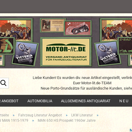
Liebe Kunden! Es wurden div. neue Artikel eingestellt, verlin
Suche...
Euer Motor-lit.de-TEAM
Neue Porto-Grundsätze für ausländische Kunden, siehe
R ANGEBOT
AUTOMOBILIA
ALLGEMEINES ANTIQUARIAT
N E U
»
»
»
tseite
Fahrzeug Literatur Angebot
LKW Literatur
»
 MAN 1915-1979
MAN 650 HS Prospekt 1960er Jahre