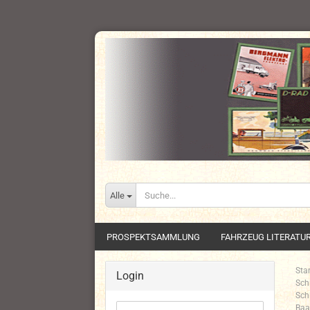
Alle
PROSPEKTSAMMLUNG
FAHRZEUG LITERATU
Star
Login
Sch
Sch
Baa