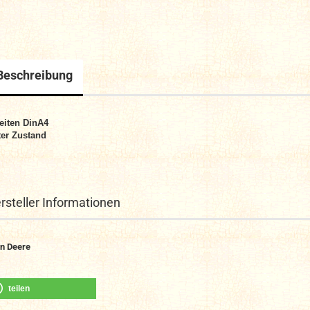
Beschreibung
eiten DinA4
er Zustand
rsteller Informationen
n Deere
teilen