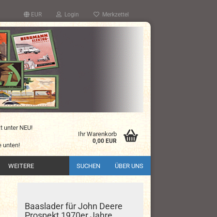
EUR
Login
Merkzettel
kt unter NEU!
Ihr Warenkorb
0,00 EUR
 unten!
WEITERE
SUCHEN
ÜBER UNS
Baaslader für John Deere
Prospekt 1970er Jahre