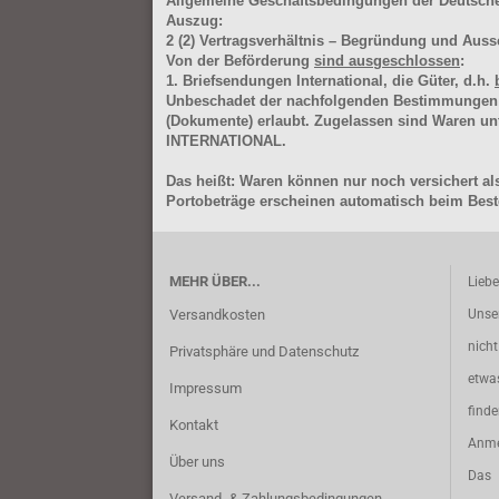
Allgemeine Geschäftsbedingungen der Deutsc
Auszug:
2
(2)
Vertragsverhältnis – Begründung und Auss
Von der Beförderung
sind ausgeschlossen
:
1. Briefsendungen International, die Güter, d.h.
Unbeschadet der nachfolgenden Bestimmungen (Aus
(Dokumente) erlaubt. Zugelassen sind Waren 
INTERNATIONAL.
Das heißt: Waren können nur noch versichert als
Portobeträge erscheinen automatisch beim Beste
MEHR ÜBER...
Lieb
Versandkosten
Unse
nich
Privatsphäre und Datenschutz
etwa
Impressum
find
Kontakt
Anme
Über uns
Das 
Versand- & Zahlungsbedingungen