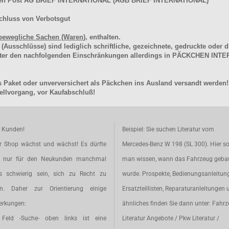
hen Post AG BRIEF INTERNATIONAL (AGB BRIEF INTERNATIONAL)
chluss von Verbotsgut
bewegliche Sachen (Waren
), enthalten.
schlüsse) sind lediglich schriftliche, gezeichnete, gedruckte oder di
unter den nachfolgenden Einschränkungen allerdings in PÄCKCHEN I
 Paket oder unverversichert als Päckchen ins Ausland versandt werden!
llvorgang, vor Kaufabschluß!
e Kunden!
Beispiel: Sie suchen Literatur vom
r Shop wächst und wächst! Es dürfte
Mercedes-Benz W 198 (SL 300). Hier so
t nur für den Neukunden manchmal
man wissen, wann das Fahrzeug geba
s schwierig sein, sich zu Recht zu
wurde. Prospekte, Bedienungsanleitun
en. Daher zur Orientierung einige
Ersatzteillisten, Reparaturanleitungen 
rkungen:
ähnliches finden Sie dann unter: Fahr
Feld -Suche- oben links ist eine
Literatur Angebote / Pkw Literatur /