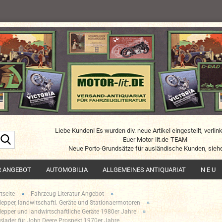
Liebe Kunden! Es wurden div. neue Artikel eingestellt, verlin
Suche...
Euer Motor-lit.de-TEAM
Neue Porto-Grundsätze für ausländische Kunden, siehe
R ANGEBOT
AUTOMOBILIA
ALLGEMEINES ANTIQUARIAT
N E U
»
»
tseite
Fahrzeug Literatur Angebot
»
lepper, landwitschaftl. Geräte und Stationaermotoren
»
lepper und landwirtschaftliche Geräte 1980er Jahre
slader für John Deere Prospekt 1970er Jahre