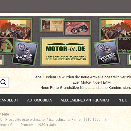
Liebe Kunden! Es wurden div. neue Artikel eingestellt, verlin
Suche...
Euer Motor-lit.de-TEAM
Neue Porto-Grundsätze für ausländische Kunden, siehe
R ANGEBOT
AUTOMOBILIA
ALLGEMEINES ANTIQUARIAT
N E U
»
tseite
»
 U : Prospekte östereichischer / tschechischer Firmen 1910-1990
riette / Gloria Prospekte 1930er Jahre