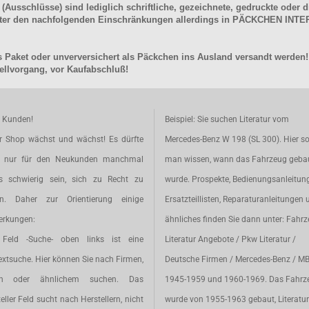
schlüsse) sind lediglich schriftliche, gezeichnete, gedruckte oder di
unter den nachfolgenden Einschränkungen allerdings in PÄCKCHEN I
 Paket oder unverversichert als Päckchen ins Ausland versandt werden!
llvorgang, vor Kaufabschluß!
e Kunden!
Beispiel: Sie suchen Literatur vom
r Shop wächst und wächst! Es dürfte
Mercedes-Benz W 198 (SL 300). Hier so
t nur für den Neukunden manchmal
man wissen, wann das Fahrzeug geba
s schwierig sein, sich zu Recht zu
wurde. Prospekte, Bedienungsanleitun
en. Daher zur Orientierung einige
Ersatzteillisten, Reparaturanleitungen 
rkungen:
ähnliches finden Sie dann unter: Fahr
Feld -Suche- oben links ist eine
Literatur Angebote / Pkw Literatur /
extsuche. Hier können Sie nach Firmen,
Deutsche Firmen / Mercedes-Benz / M
en oder ähnlichem suchen. Das
1945-1959 und 1960-1969. Das Fahrz
eller Feld sucht nach Herstellern, nicht
wurde von 1955-1963 gebaut, Literatur 