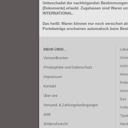
Unbeschadet der nachfolgenden Bestimmungen (Aus
(Dokumente) erlaubt. Zugelassen sind Waren 
INTERNATIONAL.
Das heißt: Waren können nur noch versichert als
Portobeträge erscheinen automatisch beim Beste
MEHR ÜBER...
Lieb
Versandkosten
Unse
nich
Privatsphäre und Datenschutz
etwa
Impressum
find
Kontakt
Anme
Über uns
Das 
Versand- & Zahlungsbedingungen
Vollt
AGB
Typ
Widerrufsrecht
Herst