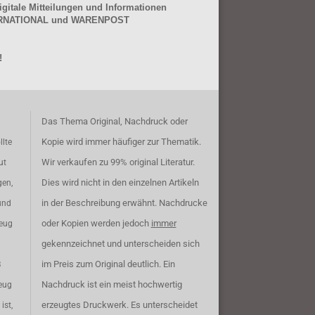
gitale Mitteilungen und Informationen
NTERNATIONAL und WARENPOST
!
Das Thema Original, Nachdruck oder
Kopie wird immer häufiger zur Thematik.
llte
Wir verkaufen zu 99% original Literatur.
ut
Dies wird nicht in den einzelnen Artikeln
gen,
in der Beschreibung erwähnt. Nachdrucke
und
oder Kopien werden jedoch
immer
zeug
gekennzeichnet und unterscheiden sich
im Preis zum Original deutlich. Ein
B
Nachdruck ist ein meist hochwertig
eug
erzeugtes Druckwerk. Es unterscheidet
ist,