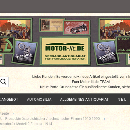
Liebe Kunden! Es wurden div. neue Artikel eingestellt, verlin
Suche...
Euer Motor-lit.de-TEAM
Neue Porto-Grundsätze für ausländische Kunden, siehe
R ANGEBOT
AUTOMOBILIA
ALLGEMEINES ANTIQUARIAT
N E U
»
tseite
»
 U : Prospekte östereichischer / tschechischer Firmen 1910-1990
selsdorfer Modell 9 Foto ca. 1914