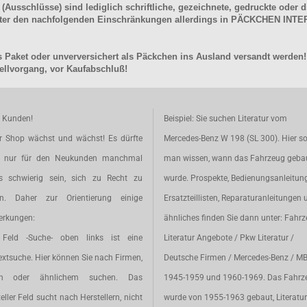
schlüsse) sind lediglich schriftliche, gezeichnete, gedruckte oder di
unter den nachfolgenden Einschränkungen allerdings in PÄCKCHEN I
 Paket oder unverversichert als Päckchen ins Ausland versandt werden!
llvorgang, vor Kaufabschluß!
e Kunden!
Beispiel: Sie suchen Literatur vom
r Shop wächst und wächst! Es dürfte
Mercedes-Benz W 198 (SL 300). Hier so
t nur für den Neukunden manchmal
man wissen, wann das Fahrzeug geba
s schwierig sein, sich zu Recht zu
wurde. Prospekte, Bedienungsanleitun
en. Daher zur Orientierung einige
Ersatzteillisten, Reparaturanleitungen 
rkungen:
ähnliches finden Sie dann unter: Fahr
Feld -Suche- oben links ist eine
Literatur Angebote / Pkw Literatur /
extsuche. Hier können Sie nach Firmen,
Deutsche Firmen / Mercedes-Benz / M
en oder ähnlichem suchen. Das
1945-1959 und 1960-1969. Das Fahrz
eller Feld sucht nach Herstellern, nicht
wurde von 1955-1963 gebaut, Literatur 