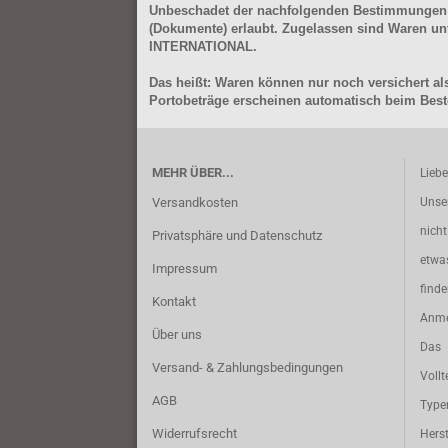
Unbeschadet der nachfolgenden Bestimmungen (Aus
(Dokumente) erlaubt. Zugelassen sind Waren 
INTERNATIONAL.
Das heißt: Waren können nur noch versichert als
Portobeträge erscheinen automatisch beim Beste
MEHR ÜBER...
Lieb
Versandkosten
Unse
nich
Privatsphäre und Datenschutz
etwa
Impressum
find
Kontakt
Anme
Über uns
Das 
Versand- & Zahlungsbedingungen
Vollt
AGB
Typ
Widerrufsrecht
Herst