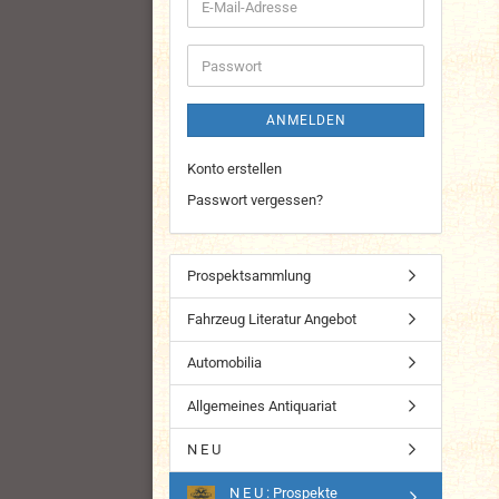
E-
Mail-
Adresse
Passwort
ANMELDEN
Konto erstellen
Passwort vergessen?
Prospektsammlung
Fahrzeug Literatur Angebot
Automobilia
Allgemeines Antiquariat
N E U
N E U : Prospekte