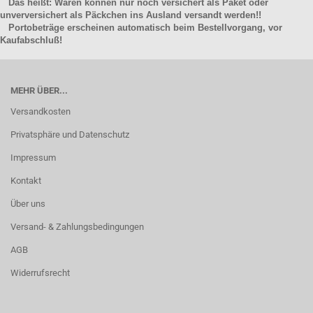
Das heißt: Waren können nur noch versichert als Paket oder
unverversichert als Päckchen ins Ausland versandt werden!!
Portobeträge erscheinen automatisch beim Bestellvorgang, vor
Kaufabschluß!
MEHR ÜBER...
Versandkosten
Privatsphäre und Datenschutz
Impressum
Kontakt
Über uns
Versand- & Zahlungsbedingungen
AGB
Widerrufsrecht