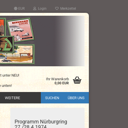
EUR
Login
Merkzettel
kt unter NEU!
Ihr Warenkorb
0,00 EUR
 unten!
WEITERE
SUCHEN
ÜBER UNS
Programm Nürburgring
27./28.4.1974