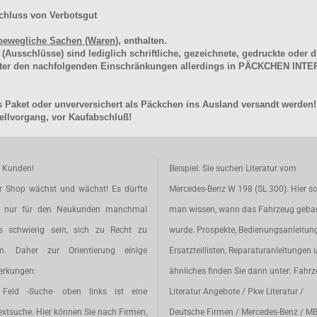
chluss von Verbotsgut
bewegliche Sachen (Waren
), enthalten.
schlüsse) sind lediglich schriftliche, gezeichnete, gedruckte oder di
unter den nachfolgenden Einschränkungen allerdings in PÄCKCHEN I
 Paket oder unverversichert als Päckchen ins Ausland versandt werden!
llvorgang, vor Kaufabschluß!
e Kunden!
Beispiel: Sie suchen Literatur vom
r Shop wächst und wächst! Es dürfte
Mercedes-Benz W 198 (SL 300). Hier so
t nur für den Neukunden manchmal
man wissen, wann das Fahrzeug geba
s schwierig sein, sich zu Recht zu
wurde. Prospekte, Bedienungsanleitun
en. Daher zur Orientierung einige
Ersatzteillisten, Reparaturanleitungen 
rkungen:
ähnliches finden Sie dann unter: Fahr
Feld -Suche- oben links ist eine
Literatur Angebote / Pkw Literatur /
extsuche. Hier können Sie nach Firmen,
Deutsche Firmen / Mercedes-Benz / M