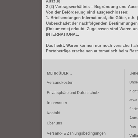
Auszug:
2
(2)
Vertragsverhältnis – Begründung und Auss
Von der Beförderung
sind ausgeschlossen
:
1. Briefsendungen International, die Güter, d.h.
Unbeschadet der nachfolgenden Bestimmungen (Aus
(Dokumente) erlaubt. Zugelassen sind Waren 
INTERNATIONAL.
Das heißt: Waren können nur noch versichert als
Portobeträge erscheinen automatisch beim Beste
MEHR ÜBER...
Lieb
Versandkosten
Unse
nich
Privatsphäre und Datenschutz
etwa
Impressum
find
Kontakt
Anme
Über uns
Das 
Versand- & Zahlungsbedingungen
Vollt