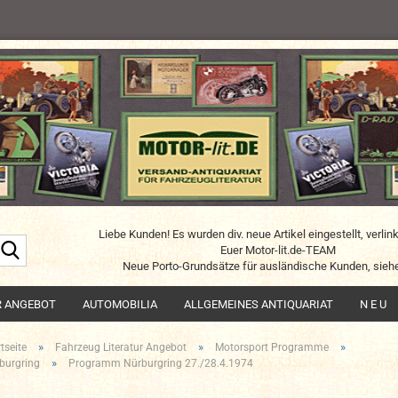
Liebe Kunden! Es wurden div. neue Artikel eingestellt, verlin
Suche...
Euer Motor-lit.de-TEAM
Neue Porto-Grundsätze für ausländische Kunden, siehe
R ANGEBOT
AUTOMOBILIA
ALLGEMEINES ANTIQUARIAT
N E U
»
»
»
tseite
Fahrzeug Literatur Angebot
Motorsport Programme
»
burgring
Programm Nürburgring 27./28.4.1974