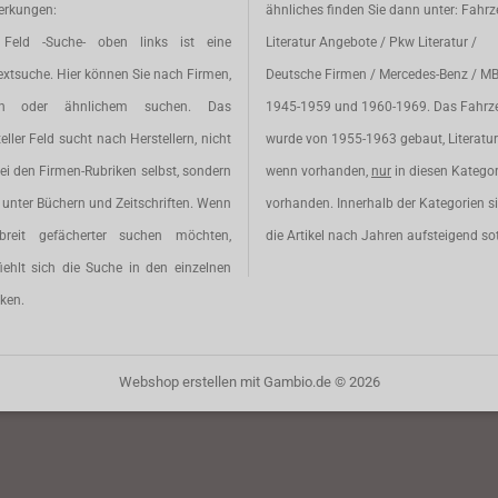
rkungen:
ähnliches finden Sie dann unter: Fahr
Feld -Suche- oben links ist eine
Literatur Angebote / Pkw Literatur /
extsuche. Hier können Sie nach Firmen,
Deutsche Firmen / Mercedes-Benz / M
en oder ähnlichem suchen. Das
1945-1959 und 1960-1969. Das Fahrz
eller Feld sucht nach Herstellern, nicht
wurde von 1955-1963 gebaut, Literatur 
ei den Firmen-Rubriken selbst, sondern
wenn vorhanden,
nur
in diesen Katego
unter Büchern und Zeitschriften. Wenn
vorhanden. Innerhalb der Kategorien s
breit gefächerter suchen möchten,
die Artikel nach Jahren aufsteigend sot
iehlt sich die Suche in den einzelnen
ken.
Webshop erstellen
mit Gambio.de © 2026