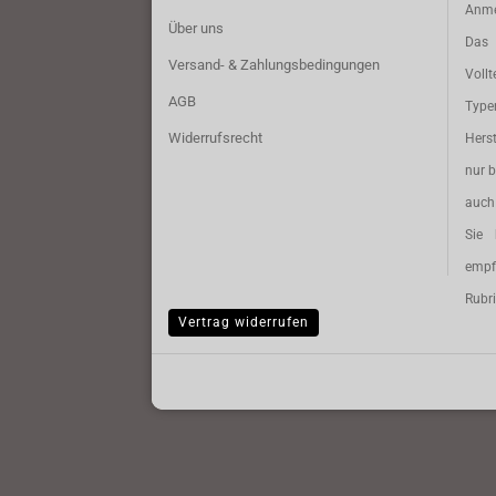
Anme
Über uns
Das 
Versand- & Zahlungsbedingungen
Vollt
AGB
Typ
Widerrufsrecht
Herst
nur b
auch 
Sie 
empf
Rubri
Vertrag widerrufen