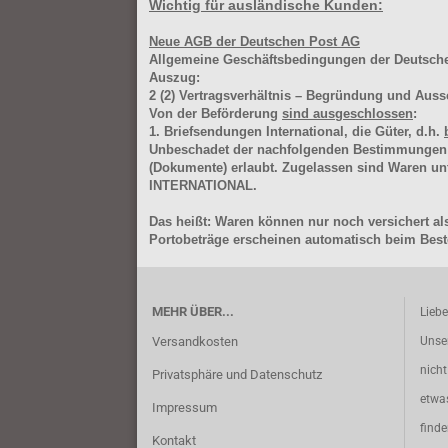
Wichtig für ausländische Kunden:
Neue AGB der Deutschen Post AG
Allgemeine Geschäftsbedingungen der Deutsc
Auszug:
2
(2)
Vertragsverhältnis – Begründung und Auss
Von der Beförderung
sind ausgeschlossen
:
1. Briefsendungen International, die Güter, d.h.
Unbeschadet der nachfolgenden Bestimmungen (Aus
(Dokumente) erlaubt. Zugelassen sind Waren 
INTERNATIONAL.
Das heißt: Waren können nur noch versichert als
Portobeträge erscheinen automatisch beim Beste
MEHR ÜBER...
Lieb
Versandkosten
Unse
nich
Privatsphäre und Datenschutz
etwa
Impressum
find
Kontakt