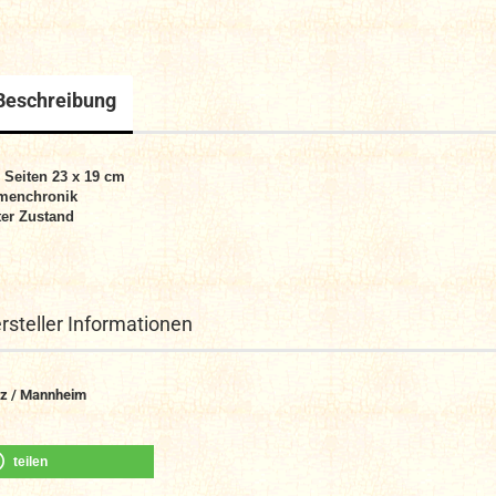
Beschreibung
8
Seiten
23 x 19 cm
menchronik
er Zustand
rsteller Informationen
z / Mannheim
teilen