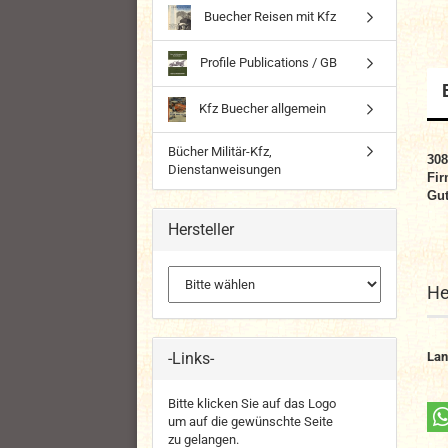
Buecher Reisen mit Kfz
Profile Publications / GB
Kfz Buecher allgemein
Bücher Militär-Kfz,
30
Dienstanweisungen
Fir
Gut
Hersteller
He
-Links-
Lan
Bitte klicken Sie auf das Logo
um auf die gewünschte Seite
zu gelangen.