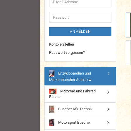
E-
Mail-
Adresse
Passwort
ANMELDEN
Konto erstellen
Passwort vergessen?
Enzyklopaedien und
Markenbuecher Auto Lkw
Motorrad und Fahrrad
Bücher
Buecher Kfz-Technik
Motorsport Buecher