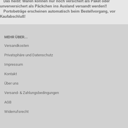
Das heißt: Waren können nur noch versichert als Paket oder
unverversichert als Päckchen ins Ausland versandt werden!!
Portobeträge erscheinen automatisch beim Bestellvorgang, vor
Kaufabschluß!
MEHR ÜBER...
Versandkosten
Privatsphäre und Datenschutz
Impressum
Kontakt
Über uns
Versand- & Zahlungsbedingungen
AGB
Widerrufsrecht