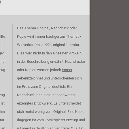
!
Das Thema Original, Nachdruck oder
Kopie wird immer häufiger zur Thematik.
llte
Wir verkaufen zu 99% original Literatur.
ut
Dies wird nicht in den einzelnen Artikeln
gen,
in der Beschreibung erwähnt. Nachdrucke
und
oder Kopien werden jedoch
immer
zeug
gekennzeichnet und unterscheiden sich
im Preis zum Original deutlich. Ein
B
Nachdruck ist ein meist hochwertig
eug
erzeugtes Druckwerk. Es unterscheidet
ist,
sich meist wenig vom Original. Eine Kopie
rien
dagegen ist vom Fotokopierer erzeugt und
ind
ist meist in deutlich schlechterer Qualität.
iert.