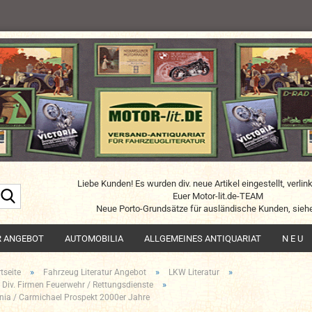
Liebe Kunden! Es wurden div. neue Artikel eingestellt, verlin
Suche...
Euer Motor-lit.de-TEAM
Neue Porto-Grundsätze für ausländische Kunden, siehe
R ANGEBOT
AUTOMOBILIA
ALLGEMEINES ANTIQUARIAT
N E U
»
»
»
tseite
Fahrzeug Literatur Angebot
LKW Literatur
»
 Div. Firmen Feuerwehr / Rettungsdienste
nia / Carmichael Prospekt 2000er Jahre