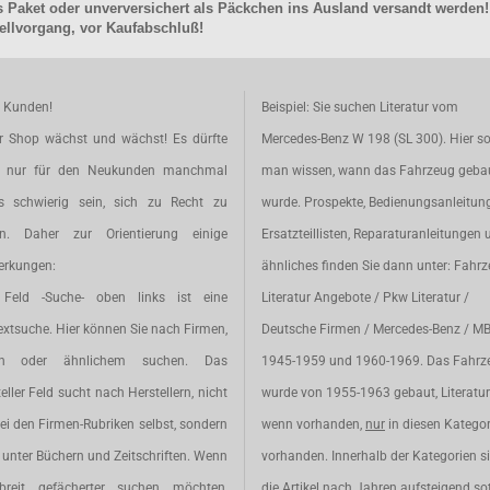
 Paket oder unverversichert als Päckchen ins Ausland versandt werden!
llvorgang, vor Kaufabschluß!
e Kunden!
Beispiel: Sie suchen Literatur vom
r Shop wächst und wächst! Es dürfte
Mercedes-Benz W 198 (SL 300). Hier so
t nur für den Neukunden manchmal
man wissen, wann das Fahrzeug geba
s schwierig sein, sich zu Recht zu
wurde. Prospekte, Bedienungsanleitun
en. Daher zur Orientierung einige
Ersatzteillisten, Reparaturanleitungen 
rkungen:
ähnliches finden Sie dann unter: Fahr
Feld -Suche- oben links ist eine
Literatur Angebote / Pkw Literatur /
extsuche. Hier können Sie nach Firmen,
Deutsche Firmen / Mercedes-Benz / M
en oder ähnlichem suchen. Das
1945-1959 und 1960-1969. Das Fahrz
eller Feld sucht nach Herstellern, nicht
wurde von 1955-1963 gebaut, Literatur 
ei den Firmen-Rubriken selbst, sondern
wenn vorhanden,
nur
in diesen Katego
unter Büchern und Zeitschriften. Wenn
vorhanden. Innerhalb der Kategorien s
breit gefächerter suchen möchten,
die Artikel nach Jahren aufsteigend sot