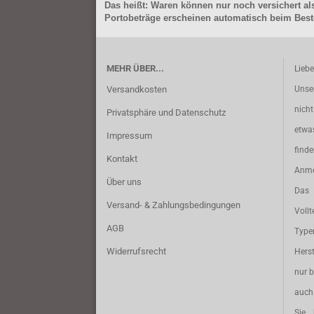
Das heißt: Waren können nur noch versichert als
Portobeträge erscheinen automatisch beim Beste
MEHR ÜBER...
Lieb
Versandkosten
Unse
nich
Privatsphäre und Datenschutz
etwa
Impressum
find
Kontakt
Anme
Über uns
Das 
Versand- & Zahlungsbedingungen
Vollt
AGB
Typ
Widerrufsrecht
Herst
nur b
auch 
Sie 