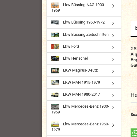
Lkw Büssing-NAG 1903-
1959
Lkw Büssing 1960-1972
Lkw Büssing Zeitschriften
Lkw Ford
2
S
Air
Lkw Henschel
Eng
Gut
LKW Magirus-Deutz
LKW MAN 1915-1979
He
LKW MAN 1980-2017
Lkw Mercedes-Benz 1900-
1959
Sca
Lkw Mercedes-Benz 1960-
1979