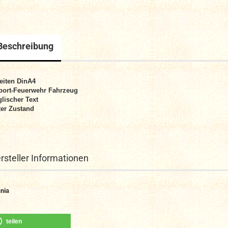
Beschreibung
eiten DinA4
port-Feuerwehr Fahrzeug
lischer Text
er Zustand
rsteller Informationen
nia
teilen