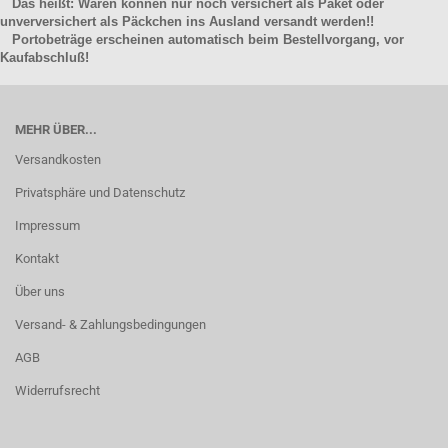
Das heißt: Waren können nur noch versichert als Paket oder
unverversichert als Päckchen ins Ausland versandt werden!!
Portobeträge erscheinen automatisch beim Bestellvorgang, vor
Kaufabschluß!
MEHR ÜBER...
Versandkosten
Privatsphäre und Datenschutz
Impressum
Kontakt
Über uns
Versand- & Zahlungsbedingungen
AGB
Widerrufsrecht