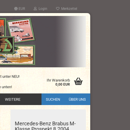
EUR
Login
Merkzettel
kt unter NEU!
Ihr Warenkorb
0,00 EUR
 unten!
WEITERE
SUCHEN
ÜBER UNS
Mercedes-Benz Brabus M-
Klasse Prospekt 8.2004