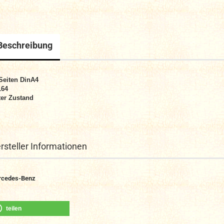
Beschreibung
Seiten DinA4
164
er Zustand
rsteller Informationen
rcedes-Benz
teilen