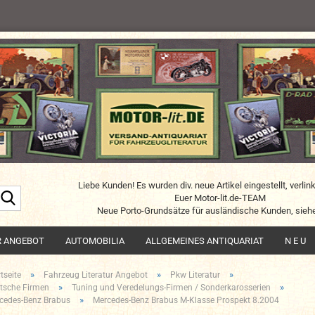
Liebe Kunden! Es wurden div. neue Artikel eingestellt, verlin
Suche...
Euer Motor-lit.de-TEAM
Neue Porto-Grundsätze für ausländische Kunden, siehe
R ANGEBOT
AUTOMOBILIA
ALLGEMEINES ANTIQUARIAT
N E U
»
»
»
tseite
Fahrzeug Literatur Angebot
Pkw Literatur
»
»
tsche Firmen
Tuning und Veredelungs-Firmen / Sonderkarosserien
»
cedes-Benz Brabus
Mercedes-Benz Brabus M-Klasse Prospekt 8.2004