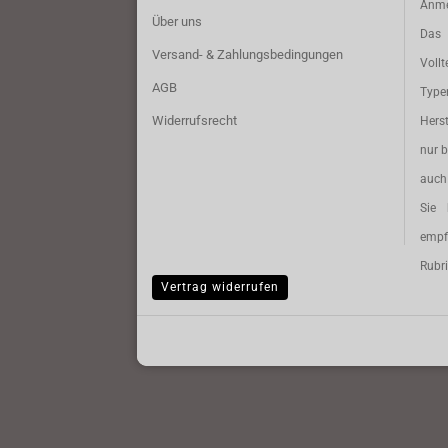
Anme
Über uns
Das 
Versand- & Zahlungsbedingungen
Vollt
AGB
Typ
Widerrufsrecht
Herst
nur b
auch 
Sie 
empf
Rubri
Vertrag widerrufen