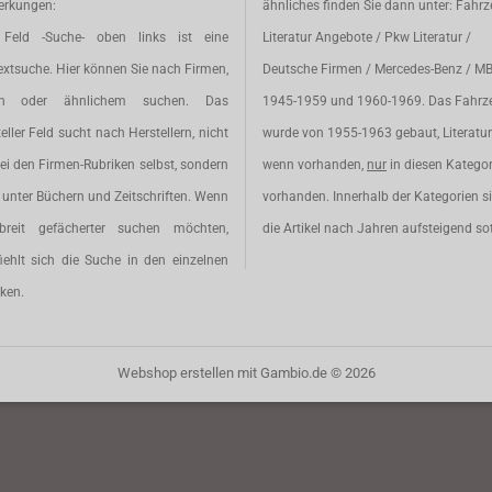
rkungen:
ähnliches finden Sie dann unter: Fahr
Feld -Suche- oben links ist eine
Literatur Angebote / Pkw Literatur /
extsuche. Hier können Sie nach Firmen,
Deutsche Firmen / Mercedes-Benz / M
en oder ähnlichem suchen. Das
1945-1959 und 1960-1969. Das Fahrz
eller Feld sucht nach Herstellern, nicht
wurde von 1955-1963 gebaut, Literatur 
ei den Firmen-Rubriken selbst, sondern
wenn vorhanden,
nur
in diesen Katego
unter Büchern und Zeitschriften. Wenn
vorhanden. Innerhalb der Kategorien s
breit gefächerter suchen möchten,
die Artikel nach Jahren aufsteigend sot
iehlt sich die Suche in den einzelnen
ken.
Webshop erstellen
mit Gambio.de © 2026