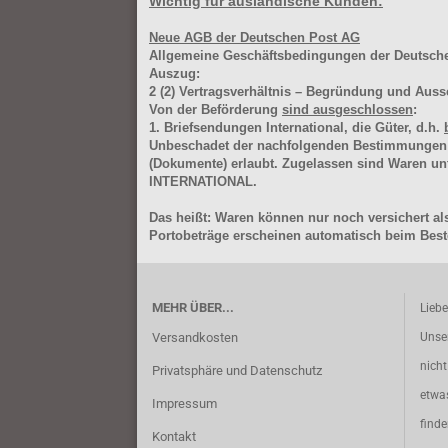
Wichtig für ausländische Kunden:
Neue AGB der Deutschen Post AG
Allgemeine Geschäftsbedingungen der Deutsc
Auszug:
2
(2)
Vertragsverhältnis – Begründung und Auss
Von der Beförderung
sind ausgeschlossen
:
1. Briefsendungen International, die Güter, d.h.
Unbeschadet der nachfolgenden Bestimmungen (Aus
(Dokumente) erlaubt. Zugelassen sind Waren 
INTERNATIONAL.
Das heißt: Waren können nur noch versichert als
Portobeträge erscheinen automatisch beim Beste
MEHR ÜBER...
Lieb
Versandkosten
Unse
nich
Privatsphäre und Datenschutz
etwa
Impressum
find
Kontakt