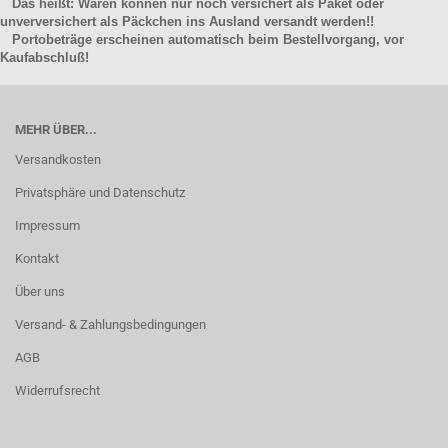
Das heißt: Waren können nur noch versichert als Paket oder
unverversichert als Päckchen ins Ausland versandt werden!!
Portobeträge erscheinen automatisch beim Bestellvorgang, vor
Kaufabschluß!
MEHR ÜBER...
Versandkosten
Privatsphäre und Datenschutz
Impressum
Kontakt
Über uns
Versand- & Zahlungsbedingungen
AGB
Widerrufsrecht