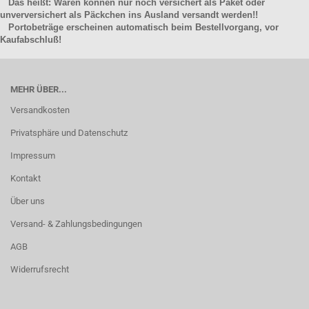
Das heißt: Waren können nur noch versichert als Paket oder
unverversichert als Päckchen ins Ausland versandt werden!!
Portobeträge erscheinen automatisch beim Bestellvorgang, vor
Kaufabschluß!
MEHR ÜBER...
Versandkosten
Privatsphäre und Datenschutz
Impressum
Kontakt
Über uns
Versand- & Zahlungsbedingungen
AGB
Widerrufsrecht