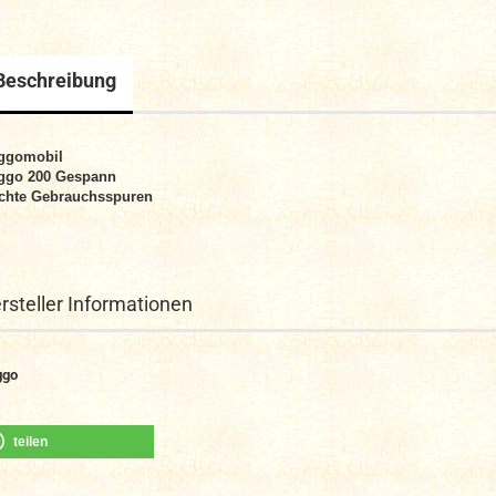
Beschreibung
ggomobil
ggo 200 Gespann
chte Gebrauchsspuren
rsteller Informationen
ggo
teilen