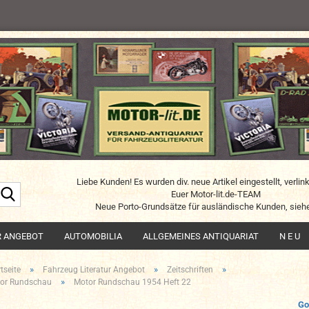
Liebe Kunden! Es wurden div. neue Artikel eingestellt, verlin
Suche...
Euer Motor-lit.de-TEAM
Neue Porto-Grundsätze für ausländische Kunden, siehe
R ANGEBOT
AUTOMOBILIA
ALLGEMEINES ANTIQUARIAT
N E U
»
»
»
tseite
Fahrzeug Literatur Angebot
Zeitschriften
»
or Rundschau
Motor Rundschau 1954 Heft 22
Go