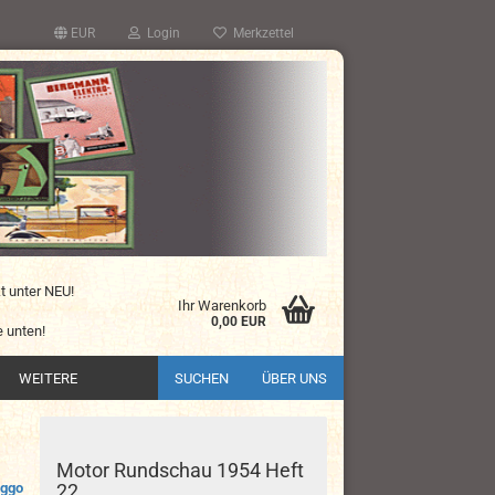
EUR
Login
Merkzettel
kt unter NEU!
Ihr Warenkorb
0,00 EUR
 unten!
WEITERE
SUCHEN
ÜBER UNS
Motor Rundschau 1954 Heft
ggo
22