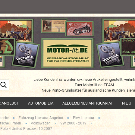
Liebe Kunden! Es wurden div. neue Artikel eingestellt, verlin
Suche...
Euer Motor-lit.de-TEAM
Neue Porto-Grundsätze für ausländische Kunden, siehe
R ANGEBOT
AUTOMOBILIA
ALLGEMEINES ANTIQUARIAT
N E U
»
»
»
tseite
Fahrzeug Literatur Angebot
Pkw Literatur
»
»
»
tsche Firmen
Volkswagen
VW 2000 - 2019
Polo 4 United Prospekt 10.2007