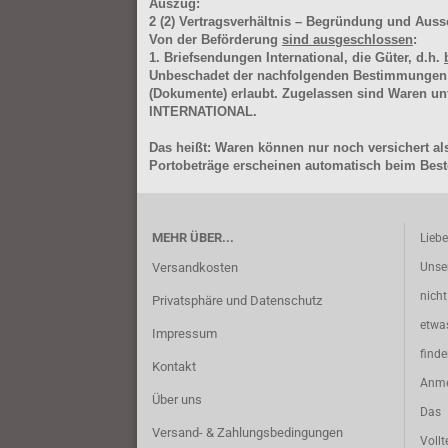
Auszug:
2
(2)
Vertragsverhältnis – Begründung und Auss
Von der Beförderung
sind ausgeschlossen
:
1. Briefsendungen International, die Güter, d.h.
Unbeschadet der nachfolgenden Bestimmungen (Aus
(Dokumente) erlaubt. Zugelassen sind Waren 
INTERNATIONAL.
Das heißt: Waren können nur noch versichert als
Portobeträge erscheinen automatisch beim Beste
MEHR ÜBER...
Lieb
Versandkosten
Unse
nich
Privatsphäre und Datenschutz
etwa
Impressum
find
Kontakt
Anme
Über uns
Das 
Versand- & Zahlungsbedingungen
Vollt