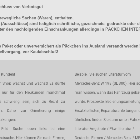
chluss von Verbotsgut
bewegliche Sachen (Waren
), enthalten.
schlüsse) sind lediglich schriftliche, gezeichnete, gedruckte oder di
unter den nachfolgenden Einschränkungen allerdings in PÄCKCHEN I
 Paket oder unverversichert als Päckchen ins Ausland versandt werden!
llvorgang, vor Kaufabschluß!
e Kunden!
Beispiel: Sie suchen Literatur vom
r Shop wächst und wächst! Es dürfte
Mercedes-Benz W 198 (SL 300). Hier so
t nur für den Neukunden manchmal
man wissen, wann das Fahrzeug geba
s schwierig sein, sich zu Recht zu
wurde. Prospekte, Bedienungsanleitun
en. Daher zur Orientierung einige
Ersatzteillisten, Reparaturanleitungen 
rkungen:
ähnliches finden Sie dann unter: Fahr
Feld -Suche- oben links ist eine
Literatur Angebote / Pkw Literatur /
extsuche. Hier können Sie nach Firmen,
Deutsche Firmen / Mercedes-Benz / M