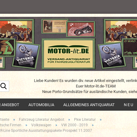
Liebe Kunden! Es wurden div. neue Artikel eingestellt, verlin
Suche...
Euer Motor-lit.de-TEAM
Neue Porto-Grundsätze für ausländische Kunden, siehe
R ANGEBOT
AUTOMOBILIA
ALLGEMEINES ANTIQUARIAT
N E U
»
»
»
tseite
Fahrzeug Literatur Angebot
Pkw Literatur
»
»
»
tsche Firmen
Volkswagen
VW 2000 - 2019
R-Line Sportliche Ausstattungspakete Prospekt 11.2007