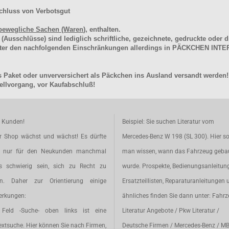
chluss von Verbotsgut
bewegliche Sachen (Waren
), enthalten.
schlüsse) sind lediglich schriftliche, gezeichnete, gedruckte oder di
unter den nachfolgenden Einschränkungen allerdings in PÄCKCHEN I
 Paket oder unverversichert als Päckchen ins Ausland versandt werden!
llvorgang, vor Kaufabschluß!
e Kunden!
Beispiel: Sie suchen Literatur vom
r Shop wächst und wächst! Es dürfte
Mercedes-Benz W 198 (SL 300). Hier so
t nur für den Neukunden manchmal
man wissen, wann das Fahrzeug geba
s schwierig sein, sich zu Recht zu
wurde. Prospekte, Bedienungsanleitun
en. Daher zur Orientierung einige
Ersatzteillisten, Reparaturanleitungen 
rkungen:
ähnliches finden Sie dann unter: Fahr
Feld -Suche- oben links ist eine
Literatur Angebote / Pkw Literatur /
extsuche. Hier können Sie nach Firmen,
Deutsche Firmen / Mercedes-Benz / M