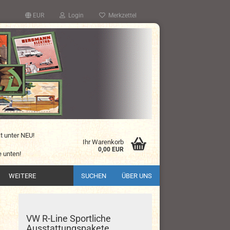
EUR
Login
Merkzettel
kt unter NEU!
Ihr Warenkorb
0,00 EUR
 unten!
WEITERE
SUCHEN
ÜBER UNS
VW R-Line Sportliche
Ausstattungspakete