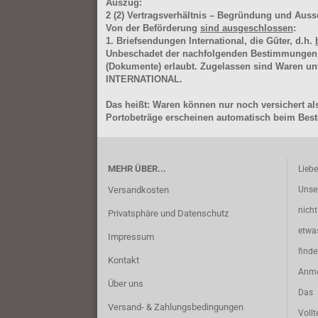
Auszug:
2
(2)
Vertragsverhältnis – Begründung und Auss
Von der Beförderung
sind ausgeschlossen
:
1. Briefsendungen International, die Güter, d.h.
Unbeschadet der nachfolgenden Bestimmungen (Aus
(Dokumente) erlaubt. Zugelassen sind Waren 
INTERNATIONAL.
Das heißt: Waren können nur noch versichert als
Portobeträge erscheinen automatisch beim Beste
MEHR ÜBER...
Lieb
Versandkosten
Unse
nich
Privatsphäre und Datenschutz
etwa
Impressum
find
Kontakt
Anme
Über uns
Das 
Versand- & Zahlungsbedingungen
Vollt