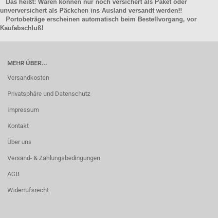
Das heißt: Waren können nur noch versichert als Paket oder
unverversichert als Päckchen ins Ausland versandt werden!!
Portobeträge erscheinen automatisch beim Bestellvorgang, vor
Kaufabschluß!
MEHR ÜBER...
Versandkosten
Privatsphäre und Datenschutz
Impressum
Kontakt
Über uns
Versand- & Zahlungsbedingungen
AGB
Widerrufsrecht