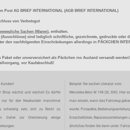
hen Post AG BRIEF INTERNATIONAL (AGB BRIEF INTERNATIONAL)
chluss von Verbotsgut
bewegliche Sachen (Waren
), enthalten.
schlüsse) sind lediglich schriftliche, gezeichnete, gedruckte oder di
unter den nachfolgenden Einschränkungen allerdings in PÄCKCHEN I
 Paket oder unverversichert als Päckchen ins Ausland versandt werden!
llvorgang, vor Kaufabschluß!
e Kunden!
Beispiel: Sie suchen Literatur vom
r Shop wächst und wächst! Es dürfte
Mercedes-Benz W 198 (SL 300). Hier so
t nur für den Neukunden manchmal
man wissen, wann das Fahrzeug geba
s schwierig sein, sich zu Recht zu
wurde. Prospekte, Bedienungsanleitun
en. Daher zur Orientierung einige
Ersatzteillisten, Reparaturanleitungen 
rkungen:
ähnliches finden Sie dann unter: Fahr