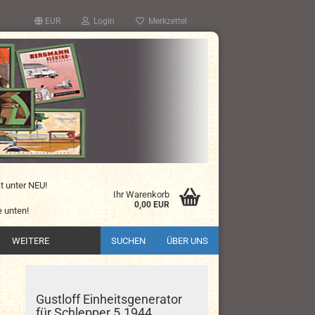
EUR
Login
Merkzettel
kt unter NEU!
Ihr Warenkorb
0,00 EUR
 unten!
WEITERE
SUCHEN
ÜBER UNS
Gustloff Einheitsgenerator
für Schlepper 5.1944