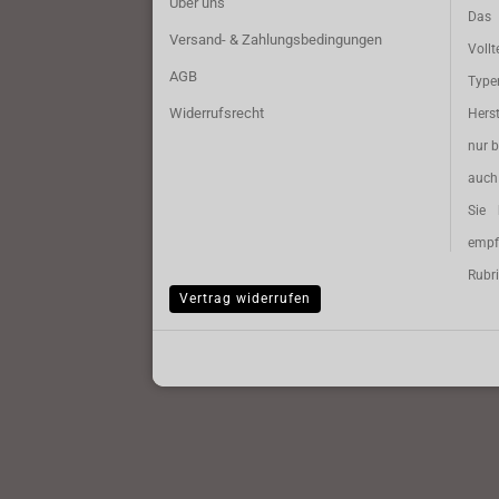
Über uns
Das 
Versand- & Zahlungsbedingungen
Vollt
AGB
Typ
Widerrufsrecht
Herst
nur b
auch 
Sie 
empf
Rubri
Vertrag widerrufen