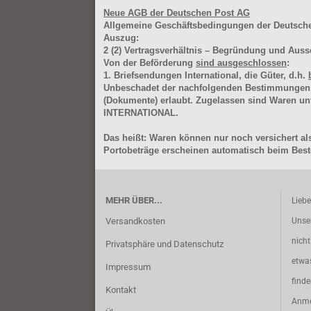
Neue AGB der Deutschen Post AG
Allgemeine Geschäftsbedingungen der Deutsc
Auszug:
2
(2)
Vertragsverhältnis – Begründung und Auss
Von der Beförderung
sind ausgeschlossen
:
1. Briefsendungen International, die Güter, d.h.
Unbeschadet der nachfolgenden Bestimmungen (Aus
(Dokumente) erlaubt. Zugelassen sind Waren 
INTERNATIONAL.
Das heißt: Waren können nur noch versichert als
Portobeträge erscheinen automatisch beim Beste
MEHR ÜBER...
Lieb
Versandkosten
Unse
nich
Privatsphäre und Datenschutz
etwa
Impressum
find
Kontakt
Anme