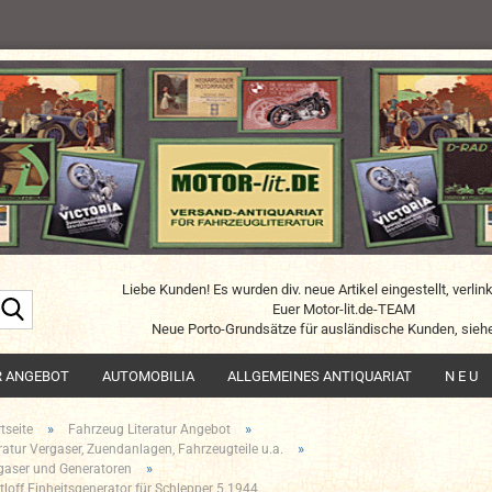
Liebe Kunden! Es wurden div. neue Artikel eingestellt, verlin
Suche...
Euer Motor-lit.de-TEAM
Neue Porto-Grundsätze für ausländische Kunden, siehe
R ANGEBOT
AUTOMOBILIA
ALLGEMEINES ANTIQUARIAT
N E U
»
»
tseite
Fahrzeug Literatur Angebot
»
eratur Vergaser, Zuendanlagen, Fahrzeugteile u.a.
»
gaser und Generatoren
tloff Einheitsgenerator für Schlepper 5.1944