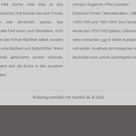
Feld -Suche- oben links ist eine
Literatur Angebote / Pkw Literatur /
extsuche. Hier können Sie nach Firmen,
Deutsche Firmen / Mercedes-Benz / M
en oder ähnlichem suchen. Das
1945-1959 und 1960-1969. Das Fahrz
eller Feld sucht nach Herstellern, nicht
wurde von 1955-1963 gebaut, Literatur 
ei den Firmen-Rubriken selbst, sondern
wenn vorhanden,
nur
in diesen Katego
unter Büchern und Zeitschriften. Wenn
vorhanden. Innerhalb der Kategorien s
breit gefächerter suchen möchten,
die Artikel nach Jahren aufsteigend sot
iehlt sich die Suche in den einzelnen
ken.
Webshop erstellen
mit Gambio.de © 2026