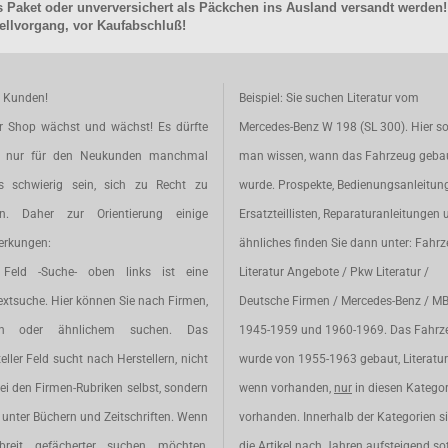
 Paket oder unverversichert als Päckchen ins Ausland versandt werden!
llvorgang, vor Kaufabschluß!
e Kunden!
Beispiel: Sie suchen Literatur vom
r Shop wächst und wächst! Es dürfte
Mercedes-Benz W 198 (SL 300). Hier so
t nur für den Neukunden manchmal
man wissen, wann das Fahrzeug geba
s schwierig sein, sich zu Recht zu
wurde. Prospekte, Bedienungsanleitun
en. Daher zur Orientierung einige
Ersatzteillisten, Reparaturanleitungen 
rkungen:
ähnliches finden Sie dann unter: Fahr
Feld -Suche- oben links ist eine
Literatur Angebote / Pkw Literatur /
extsuche. Hier können Sie nach Firmen,
Deutsche Firmen / Mercedes-Benz / M
en oder ähnlichem suchen. Das
1945-1959 und 1960-1969. Das Fahrz
eller Feld sucht nach Herstellern, nicht
wurde von 1955-1963 gebaut, Literatur 
ei den Firmen-Rubriken selbst, sondern
wenn vorhanden,
nur
in diesen Katego
unter Büchern und Zeitschriften. Wenn
vorhanden. Innerhalb der Kategorien s
breit gefächerter suchen möchten,
die Artikel nach Jahren aufsteigend sot