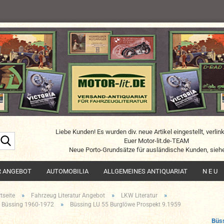
Liebe Kunden! Es wurden div. neue Artikel eingestellt, verlin
Suche...
Euer Motor-lit.de-TEAM
Neue Porto-Grundsätze für ausländische Kunden, siehe
R ANGEBOT
AUTOMOBILIA
ALLGEMEINES ANTIQUARIAT
N E U
»
»
»
tseite
Fahrzeug Literatur Angebot
LKW Literatur
»
 Büssing 1960-1972
Büssing LU 55 Burglöwe Prospekt 9.1959
Büs