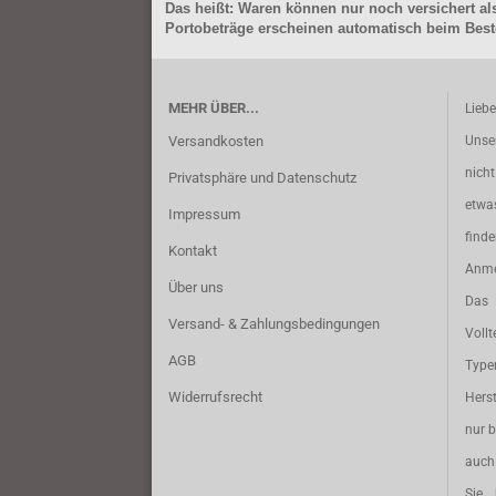
Das heißt: Waren können nur noch versichert als
Portobeträge erscheinen automatisch beim Beste
MEHR ÜBER...
Lieb
Versandkosten
Unse
nich
Privatsphäre und Datenschutz
etwa
Impressum
find
Kontakt
Anme
Über uns
Das 
Versand- & Zahlungsbedingungen
Vollt
AGB
Typ
Widerrufsrecht
Herst
nur b
auch 
Sie 