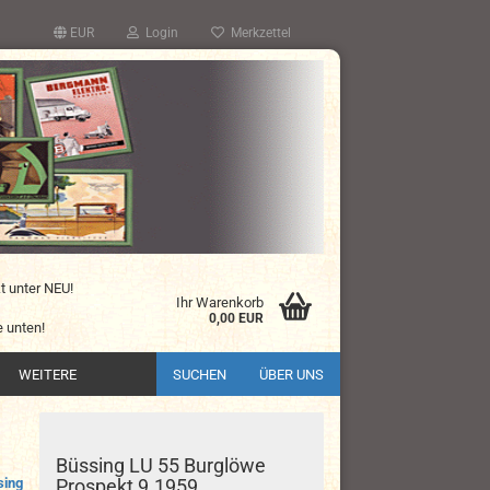
EUR
Login
Merkzettel
kt unter NEU!
Ihr Warenkorb
0,00 EUR
 unten!
WEITERE
SUCHEN
ÜBER UNS
Büssing LU 55 Burglöwe
sing
Prospekt 9.1959