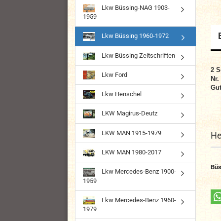
Lkw Büssing-NAG 1903-
1959
Lkw Büssing 1960-1972
Lkw Büssing Zeitschriften
2
S
Lkw Ford
N
r
Gut
Lkw Henschel
LKW Magirus-Deutz
LKW MAN 1915-1979
He
LKW MAN 1980-2017
Büs
Lkw Mercedes-Benz 1900-
1959
Lkw Mercedes-Benz 1960-
1979