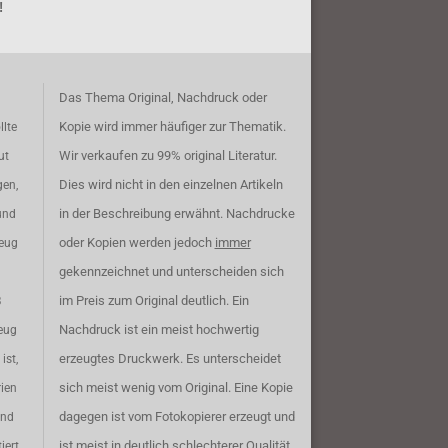
!
Das Thema Original, Nachdruck oder
Kopie wird immer häufiger zur Thematik.
llte
Wir verkaufen zu 99% original Literatur.
ut
Dies wird nicht in den einzelnen Artikeln
gen,
in der Beschreibung erwähnt. Nachdrucke
und
oder Kopien werden jedoch
immer
zeug
gekennzeichnet und unterscheiden sich
im Preis zum Original deutlich. Ein
B
Nachdruck ist ein meist hochwertig
eug
erzeugtes Druckwerk. Es unterscheidet
ist,
sich meist wenig vom Original. Eine Kopie
rien
dagegen ist vom Fotokopierer erzeugt und
ind
ist meist in deutlich schlechterer Qualität.
iert.