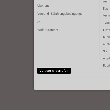
Anme
Über uns
Das 
Versand- & Zahlungsbedingungen
Vollt
AGB
Typ
Widerrufsrecht
Herst
nur b
auch 
Sie 
empf
Rubri
Vertrag widerrufen