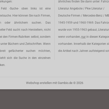
rkungen:
ähnliches finden Sie dann unter: Fahr
Feld -Suche- oben links ist eine
Literatur Angebote / Pkw Literatur /
extsuche. Hier können Sie nach Firmen,
Deutsche Firmen / Mercedes-Benz / M
en oder ähnlichem suchen. Das
1945-1959 und 1960-1969. Das Fahrz
eller Feld sucht nach Herstellern, nicht
wurde von 1955-1963 gebaut, Literatur 
ei den Firmen-Rubriken selbst, sondern
wenn vorhanden,
nur
in diesen Katego
unter Büchern und Zeitschriften. Wenn
vorhanden. Innerhalb der Kategorien s
breit gefächerter suchen möchten,
die Artikel nach Jahren aufsteigend sot
iehlt sich die Suche in den einzelnen
ken.
Webshop erstellen
mit Gambio.de © 2026