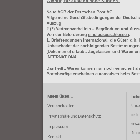
Wichtig für ausländische Kunden:
Neue AGB der Deutschen Post AG
Allgemeine Geschäftsbedingungen der Deutsc
Auszug:
2
(2)
Vertragsverhältnis – Begründung und Auss
Von der Beförderung
sind ausgeschlossen
:
1. Briefsendungen International, die Güter, d.h.
Unbeschadet der nachfolgenden Bestimmungen (Aus
(Dokumente) erlaubt. Zugelassen sind Waren 
INTERNATIONAL.
Das heißt: Waren können nur noch versichert als
Portobeträge erscheinen automatisch beim Beste
MEHR ÜBER...
Lieb
Versandkosten
Unse
nich
Privatsphäre und Datenschutz
etwa
Impressum
find
Kontakt