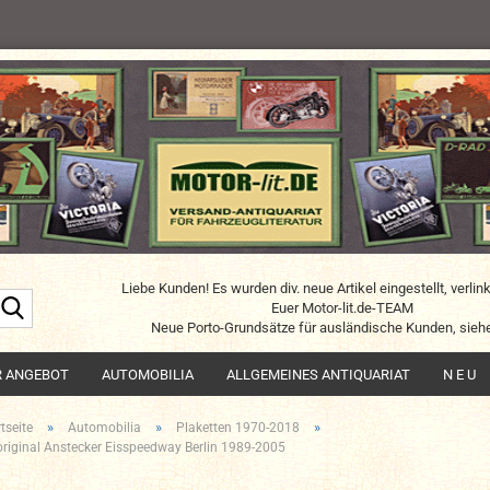
Liebe Kunden! Es wurden div. neue Artikel eingestellt, verlin
Suche...
Euer Motor-lit.de-TEAM
Neue Porto-Grundsätze für ausländische Kunden, siehe
R ANGEBOT
AUTOMOBILIA
ALLGEMEINES ANTIQUARIAT
N E U
»
»
»
tseite
Automobilia
Plaketten 1970-2018
original Anstecker Eisspeedway Berlin 1989-2005