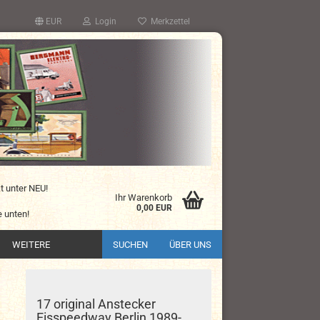
EUR
Login
Merkzettel
kt unter NEU!
Ihr Warenkorb
0,00 EUR
 unten!
WEITERE
SUCHEN
ÜBER UNS
17 original Anstecker
Eisspeedway Berlin 1989-