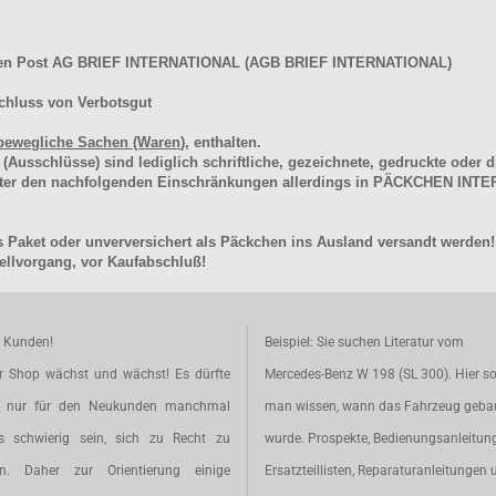
hen Post AG BRIEF INTERNATIONAL (AGB BRIEF INTERNATIONAL)
chluss von Verbotsgut
bewegliche Sachen (Waren
), enthalten.
schlüsse) sind lediglich schriftliche, gezeichnete, gedruckte oder di
unter den nachfolgenden Einschränkungen allerdings in PÄCKCHEN I
 Paket oder unverversichert als Päckchen ins Ausland versandt werden!
llvorgang, vor Kaufabschluß!
e Kunden!
Beispiel: Sie suchen Literatur vom
r Shop wächst und wächst! Es dürfte
Mercedes-Benz W 198 (SL 300). Hier so
t nur für den Neukunden manchmal
man wissen, wann das Fahrzeug geba
s schwierig sein, sich zu Recht zu
wurde. Prospekte, Bedienungsanleitun
en. Daher zur Orientierung einige
Ersatzteillisten, Reparaturanleitungen 